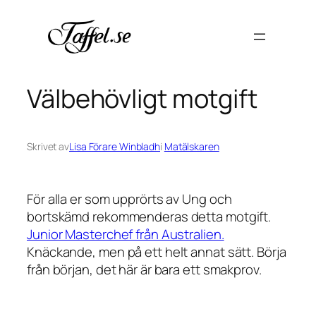
Hoppa
till
innehåll
Välbehövligt motgift
Skrivet av
Lisa Förare Winbladh
i
Matälskaren
För alla er som upprörts av Ung och
bortskämd rekommenderas detta motgift.
Junior Masterchef från Australien.
Knäckande, men på ett helt annat sätt. Börja
från början, det här är bara ett smakprov.