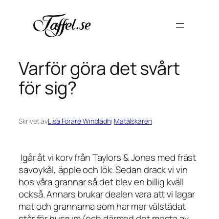
Hoppa
till
innehåll
Varför göra det svårt
för sig?
Skrivet av
Lisa Förare Winbladh
i
Matälskaren
Igår åt vi korv från Taylors & Jones med fräst
savoykål, äpple och lök. Sedan drack vi vin
hos våra grannar så det blev en billig kväll
också. Annars brukar dealen vara att vi lagar
mat och grannarna som har mer välstädat
står för husrum (och därmed det mesta av