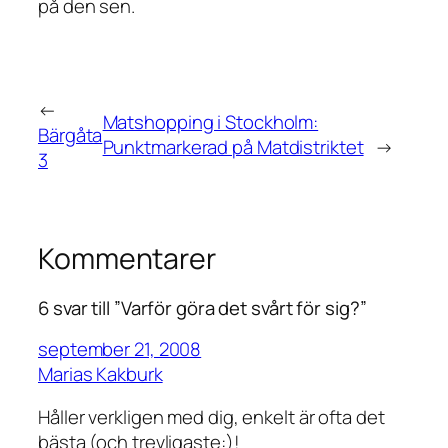
på den sen.
←
Matshopping i Stockholm:
Bärgåta
Punktmarkerad på Matdistriktet
→
3
Kommentarer
6 svar till ”Varför göra det svårt för sig?”
september 21, 2008
Marias Kakburk
Håller verkligen med dig, enkelt är ofta det
bästa (och trevligaste:)!