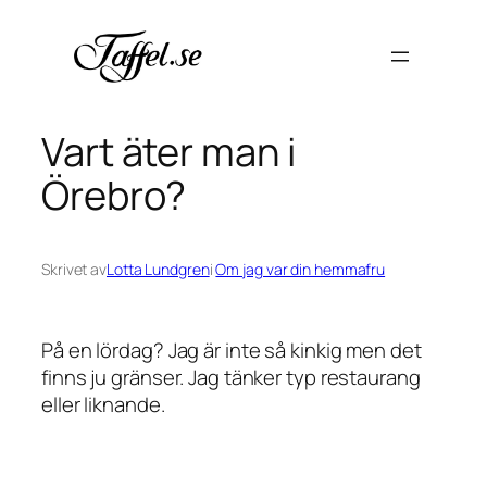
Hoppa
till
innehåll
Vart äter man i
Örebro?
Skrivet av
Lotta Lundgren
i
Om jag var din hemmafru
På en lördag? Jag är inte så kinkig men det
finns ju gränser. Jag tänker typ restaurang
eller liknande.