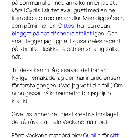
på sommarrullar med anka kommer jag att
köra i Sydis i slutet av augusti med en hel
liten skola om sommarrullar. Men dippsåsen,
som påminner om
Gittos
, har jag redan
bloggat på det där andra stället
igen! Och
snart lägger jag upp ett sjusärdeles recept
på strimlad fläskkarré och en smarrig sallad
här.
Till dess kan ni få gissa vad det här är.
Nyligen smakade jag den här ingrediensen
för första gången. (Vad jag vet i alla fall.) Om
ni nu gissar på korianderfrö blir jag djupt
kränkt.
Givetvis vinner det mest kreativa förslaget
den åtråvärda titeln Veckans matnörd.
Förra Veckans matnörd blev
Gunilla
för
sitt