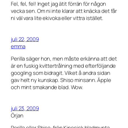
Fel, fel, fel! Inget jag ätit förrän för någon
vecka sen. Om ni inte klarar att knäcka det får
ni väl vara lite ekivoka eller vittra istället.
juli 22, 2009
emma
Perilla säger hon, men måste erkänna att det
är en fuskig kvittertrålning med efterföljande
googling som bidragit. Vilket å andra sidan
gav helt ny kunskap. Shiso minsann. Äpple
och mint smakande blad. Wow.
juli 23, 2009
Örjan
Perilla eller Shiso-frön.Kinesisk bladmynta.