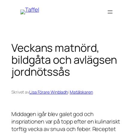
Hoppa
till
innehåll
Veckans matnörd,
bildgåta och avlägsen
jordnötssås
Skrivet av
Lisa Förare Winbladh
i
Matälskaren
Middagen igår blev galet god och
inspriationen var på topp efter en kulinariskt
torftig vecka av snuva och feber. Receptet