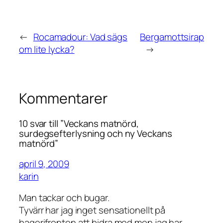
←
Rocamadour: Vad sägs
Bergamottsirap
om lite lycka?
→
Kommentarer
10 svar till ”Veckans matnörd,
surdegsefterlysning och ny Veckans
matnörd”
april 9, 2009
karin
Man tackar och bugar.
Tyvärr har jag inget sensationellt på
bagerifronten att bidra med men jag har