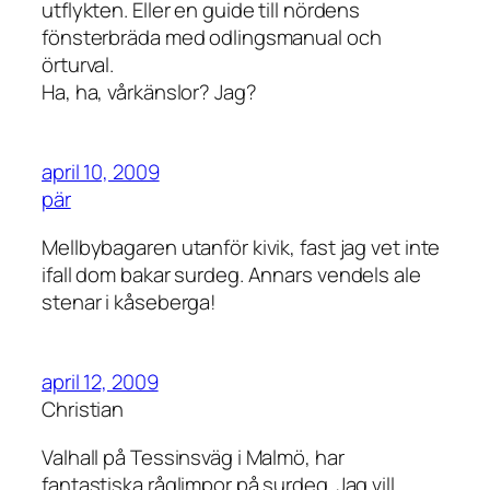
utflykten. Eller en guide till nördens
fönsterbräda med odlingsmanual och
örturval.
Ha, ha, vårkänslor? Jag?
april 10, 2009
pär
Mellbybagaren utanför kivik, fast jag vet inte
ifall dom bakar surdeg. Annars vendels ale
stenar i kåseberga!
april 12, 2009
Christian
Valhall på Tessinsväg i Malmö, har
fantastiska råglimpor på surdeg. Jag vill