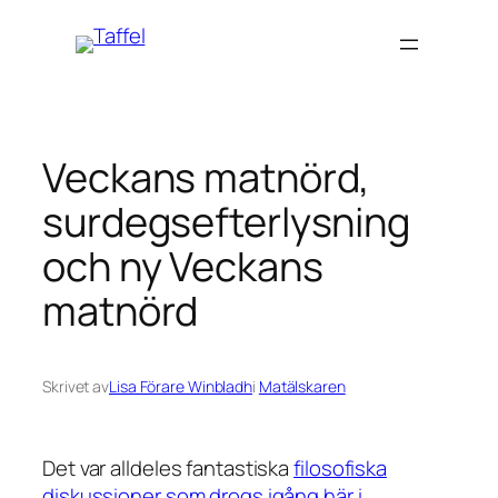
Hoppa
till
innehåll
Veckans matnörd,
surdegsefterlysning
och ny Veckans
matnörd
Skrivet av
Lisa Förare Winbladh
i
Matälskaren
Det var alldeles fantastiska
filosofiska
diskussioner som drogs igång här i