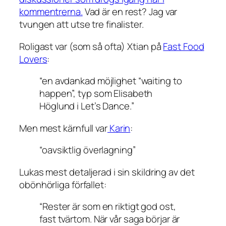
kommentrerna.
Vad är en rest? Jag var
tvungen att utse tre finalister.
Roligast var (som så ofta) Xtian på
Fast Food
Lovers
:
“en avdankad möjlighet “waiting to
happen”, typ som Elisabeth
Höglund i Let’s Dance.”
Men mest kärnfull var
Karin
:
“oavsiktlig överlagning”
Lukas mest detaljerad i sin skildring av det
obönhörliga förfallet:
“Rester är som en riktigt god ost,
fast tvärtom. När vår saga börjar är