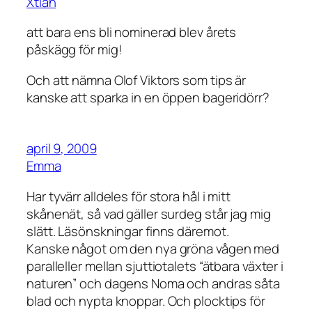
Xtian
att bara ens bli nominerad blev årets
påskägg för mig!
Och att nämna Olof Viktors som tips är
kanske att sparka in en öppen bageridörr?
april 9, 2009
Emma
Har tyvärr alldeles för stora hål i mitt
skånenät, så vad gäller surdeg står jag mig
slätt. Läsönskningar finns däremot.
Kanske något om den nya gröna vågen med
paralleller mellan sjuttiotalets “ätbara växter i
naturen” och dagens Noma och andras såta
blad och nypta knoppar. Och plocktips för