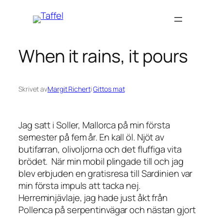
Hoppa
till
innehåll
When it rains, it pours
Skrivet av
Margit Richert
i
Gittos mat
Jag satt i Soller, Mallorca på min första
semester på fem år. En kall öl. Njöt av
butifarran, olivoljorna och det fluffiga vita
brödet. När min mobil plingade till och jag
blev erbjuden en gratisresa till Sardinien var
min första impuls att tacka nej.
Herreminjävlaje, jag hade just åkt från
Pollenca på serpentinvägar och nästan gjort