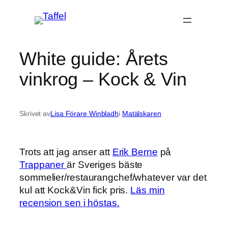
Hoppa
till
innehåll
White guide: Årets
vinkrog – Kock & Vin
Skrivet av
Lisa Förare Winbladh
i
Matälskaren
Trots att jag anser att
Erik Berne
på
Trappaner
är Sveriges bäste
sommelier/restaurangchef/whatever var det
kul att Kock&Vin fick pris.
Läs min
recension sen i höstas.