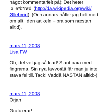
något kommentarfelt på): Det heter
‘ølle*b*rød’ (
http://da.wikipedia.org/wiki/
Øllebrød
). (Och annars håller jag helt med
om allt i den artikeln – bra som næstan
alltid).
mars 11, 2008
Lisa FW
Oh, det vet jag så klart! Slant bara med
fingrarna. Sin nya favvorätt får man ju inte
stava fel till. Tack! Vaddå NÄSTAN alltid;-)
mars 11, 2008
Örjan
Gratulerar!