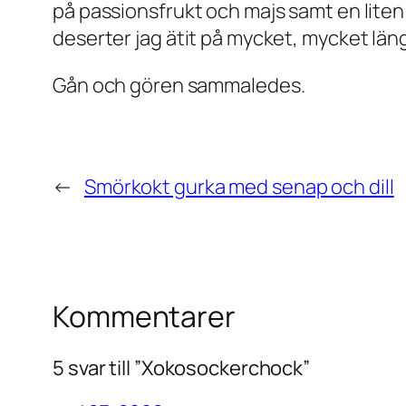
på passionsfrukt och majs samt en liten
deserter jag ätit på mycket, mycket län
Gån och gören sammaledes.
←
Smörkokt gurka med senap och dill
Kommentarer
5 svar till ”Xokosockerchock”