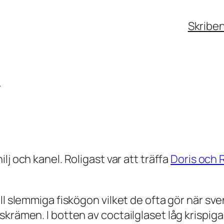
Skribe
k
lj och kanel. Roligast var att träffa
Doris och 
l slemmiga fiskögon vilket de ofta gör när sven
skrämen. I botten av coctailglaset låg krispig