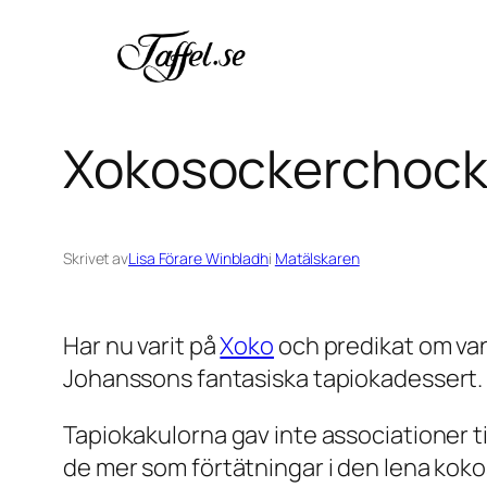
Hoppa
till
innehåll
Xokosockerchoc
Skrivet av
Lisa Förare Winbladh
i
Matälskaren
Har nu varit på
Xoko
och predikat om vani
Johanssons fantasiska tapiokadessert.
Tapiokakulorna gav inte associationer til
de mer som förtätningar i den lena koko