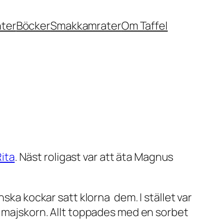
nter
Böcker
Smakkamrater
Om Taffel
Rita
. Näst roligast var att äta Magnus
ska kockar satt klorna dem. I stället var
a majskorn. Allt toppades med en sorbet