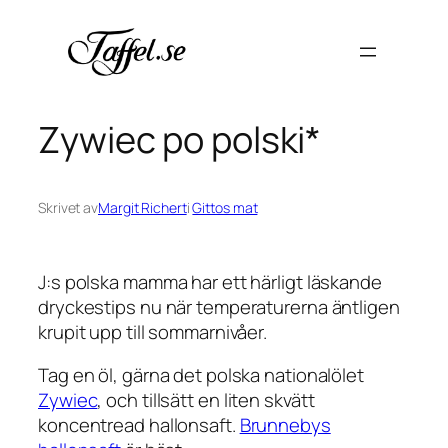
Hoppa
till
innehåll
Zywiec po polski*
Skrivet av
Margit Richert
i
Gittos mat
J:s polska mamma har ett härligt läskande
dryckestips nu när temperaturerna äntligen
krupit upp till sommarnivåer.
Tag en öl, gärna det polska nationalölet
Zywiec
, och tillsätt en liten skvätt
koncentread hallonsaft.
Brunnebys