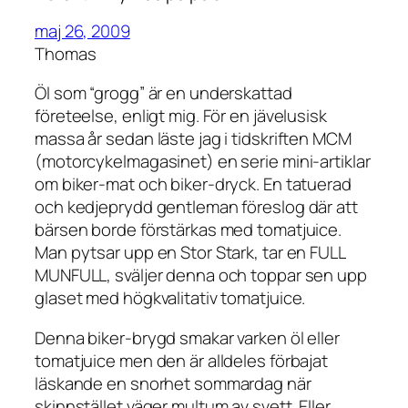
maj 26, 2009
Thomas
Öl som “grogg” är en underskattad
företeelse, enligt mig. För en jävelusisk
massa år sedan läste jag i tidskriften MCM
(motorcykelmagasinet) en serie mini-artiklar
om biker-mat och biker-dryck. En tatuerad
och kedjeprydd gentleman föreslog där att
bärsen borde förstärkas med tomatjuice.
Man pytsar upp en Stor Stark, tar en FULL
MUNFULL, sväljer denna och toppar sen upp
glaset med högkvalitativ tomatjuice.
Denna biker-brygd smakar varken öl eller
tomatjuice men den är alldeles förbajat
läskande en snorhet sommardag när
skinnstället väger multum av svett. Eller