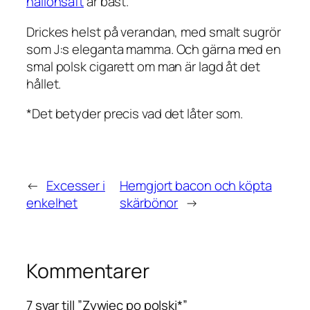
hallonsaft
är bäst.
Drickes helst på verandan, med smalt sugrör
som J:s eleganta mamma. Och gärna med en
smal polsk cigarett om man är lagd åt det
hållet.
*Det betyder precis vad det låter som.
←
Excesser i
Hemgjort bacon och köpta
enkelhet
skärbönor
→
Kommentarer
7 svar till ”Zywiec po polski*”