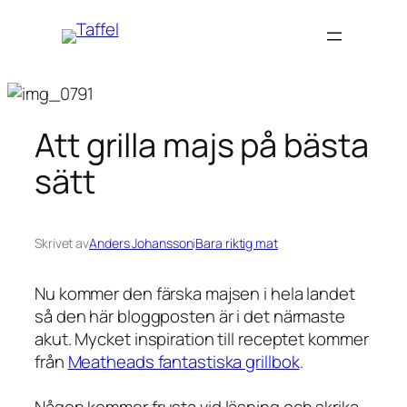
Hoppa
till
innehåll
Att grilla majs på bästa
sätt
Skrivet av
Anders Johansson
i
Bara riktig mat
Nu kommer den färska majsen i hela landet
så den här bloggposten är i det närmaste
akut. Mycket inspiration till receptet kommer
från
Meatheads fantastiska grillbok
.
Någon kommer frusta vid läsning och skrika