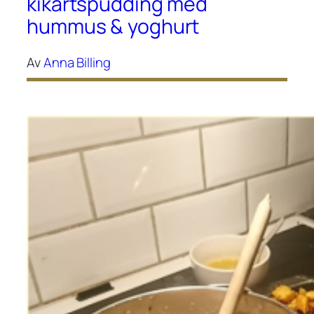
kikärtspudding med
hummus & yoghurt
Av
Anna Billing