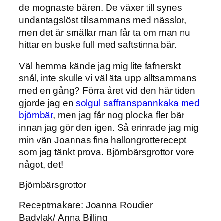
de mognaste bären. De växer till synes
undantagslöst tillsammans med nässlor,
men det är smällar man får ta om man nu
hittar en buske full med saftstinna bär.
Väl hemma kände jag mig lite fafnerskt
snål, inte skulle vi väl äta upp alltsammans
med en gång? Förra året vid den här tiden
gjorde jag en
solgul saffranspannkaka med
björnbär
, men jag får nog plocka fler bär
innan jag gör den igen. Så erinrade jag mig
min vän Joannas fina hallongrotterecept
som jag tänkt prova. Björnbärsgrottor vore
något, det!
Björnbärsgrottor
Receptmakare: Joanna Roudier
Badylak/ Anna Billing