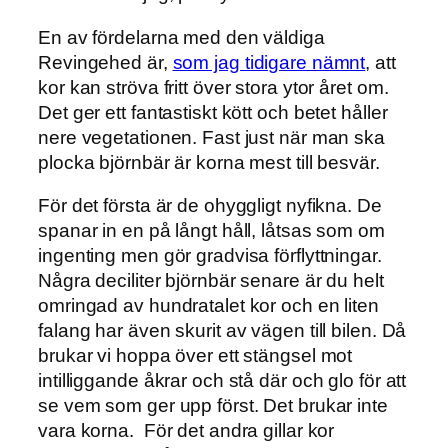
En av fördelarna med den väldiga
Revingehed är,
som jag tidigare nämnt
, att
kor kan ströva fritt över stora ytor året om.
Det ger ett fantastiskt kött och betet håller
nere vegetationen. Fast just när man ska
plocka björnbär är korna mest till besvär.
För det första är de ohyggligt nyfikna. De
spanar in en på långt håll, låtsas som om
ingenting men gör gradvisa förflyttningar.
Några deciliter björnbär senare är du helt
omringad av hundratalet kor och en liten
falang har även skurit av vägen till bilen. Då
brukar vi hoppa över ett stängsel mot
intilliggande åkrar och stå där och glo för att
se vem som ger upp först. Det brukar inte
vara korna. För det andra gillar kor