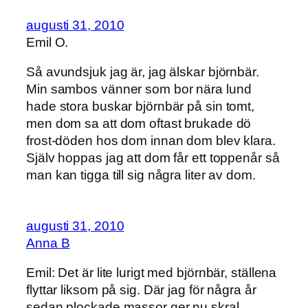
augusti 31, 2010
Emil O.
Så avundsjuk jag är, jag älskar björnbär.
Min sambos vänner som bor nära lund
hade stora buskar björnbär på sin tomt,
men dom sa att dom oftast brukade dö
frost-döden hos dom innan dom blev klara.
Själv hoppas jag att dom får ett toppenår så
man kan tigga till sig några liter av dom.
augusti 31, 2010
Anna B
Emil: Det är lite lurigt med björnbär, ställena
flyttar liksom på sig. Där jag för några år
sedan plockade massor ger nu skral