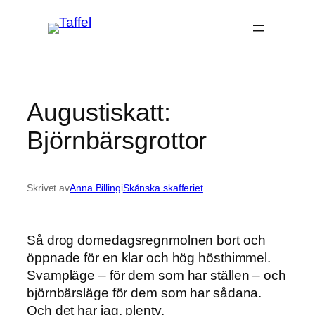
Hoppa
till
innehåll
Augustiskatt:
Björnbärsgrottor
Skrivet av
Anna Billing
i
Skånska skafferiet
Så drog domedagsregnmolnen bort och
öppnade för en klar och hög hösthimmel.
Svampläge – för dem som har ställen – och
björnbärsläge för dem som har sådana.
Och det har jag, plenty.