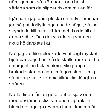
nämligen också björnbär – och helst
sådana som de slipper riskera mulen för.
Igår hann jag bara plocka en halv liter innan
jag såg att förflyttningen hade börjat, så jag
skyndade tillbaka till bilen och körde till ett
annat ställe. Och det visade sig vara en
riktig höjdarplats i år!
När jag var liten plockade vi otroligt mycket
björnbär varje höst så de skulle räcka att ha
i morgonfilen hela vintern. Min pappa
brukade stampa upp små gömslen till mig
så att jag skulle komma tillräckligt långt in i
snåren.
Nu för tiden får jag göra jobbet själv och
med bestämda kliv trampade jag rakt in
bland de taggiga revorna för att komma åt