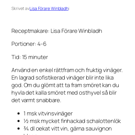
Skrivet av
Lisa Förare Winbladh
i
Receptmakare: Lisa Förare Winbladh
Portioner: 4-6
Tid: 15 minuter
Använd en enkel rättfram och fruktig vinäger.
En lagrad sofistikerad vinäger blir inte lika
god. Om du glömt att ta fram smöret kan du
hyvla det kalla smöret med osthyvel så blir
det varmt snabbare.
1 msk vitvinsvinäger
½ msk mycket finhackad schalottenlök
¾ dl oekat vitt vin, gärna sauvignon