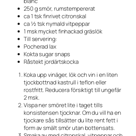
blanc
250 g smör, rumstempererat
ca 1 tsk finrivet citronskal
ca ½ tsk nymald vitpeppar
1 msk mycket finhackad gräslök
Till servering:
Pocherad lax
Kokta sugar snaps
Råstekt jordärtskocka
Koka upp vinäger, lök och vin i en liten
tjockbottnad kastrull i teflon eller
rostfritt. Reducera försiktigt till ungefär
2 msk.
Vispa ner smöret lite i taget tills
konsistensen tjocknar. Om du vill ha en
tjockare sås tillsätter du lite rent fett i
form av smält smör utan bottensats.
Smaka av med citronskal, vitpeppar och