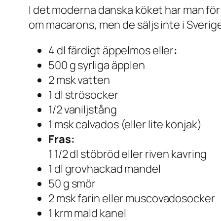
I det moderna danska köket har man för
om macarons, men de säljs inte i Sverige
4 dl färdigt äppelmos eller
:
500 g syrliga äpplen
2 msk vatten
1 dl strösocker
1/2 vaniljstång
1 msk calvados (eller lite konjak)
Fras:
1 1/2 dl stöbröd eller riven kavring
1 dl grovhackad mandel
50 g smör
2 msk farin eller muscovadosocker
1 krm mald kanel