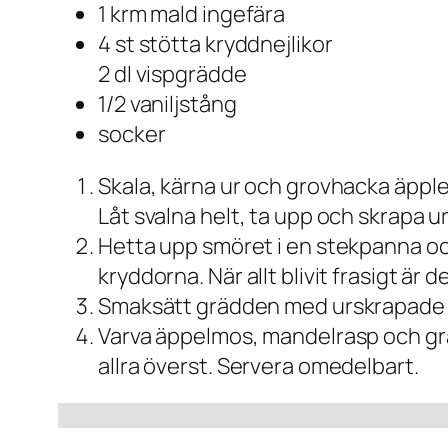
1 krm mald ingefära
4 st stötta kryddnejlikor
2 dl vispgrädde
1/2 vaniljstång
socker
Skala, kärna ur och grovhacka äpplen
Låt svalna helt, ta upp och skrapa 
Hetta upp smöret i en stekpanna och
kryddorna. När allt blivit frasigt är d
Smaksätt grädden med urskrapade va
Varva äppelmos, mandelrasp och gräd
allra överst. Servera omedelbart.