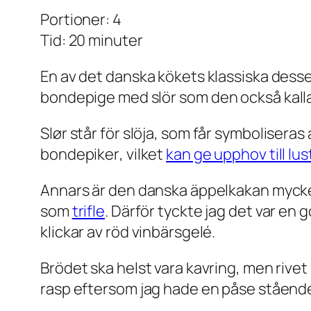
Portioner: 4
Tid: 20 minuter
En av det danska kökets klassiska desser
bondepige med slör
som den också kall
Slør
står för slöja, som får symboliseras
bondepiker
, vilket
kan ge upphov till lu
Annars är den danska äppelkakan mycke
som
trifle
. Därför tyckte jag det var en
klickar av röd vinbärsgelé.
Brödet ska helst vara kavring, men rivet
rasp eftersom jag hade en påse stående i