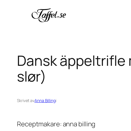
Hoppa
till
innehåll
Dansk äppeltrifl
slør)
Skrivet av
Anna Billing
i
Receptmakare: anna billing