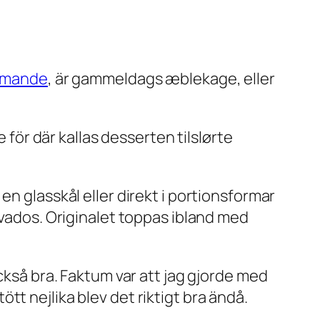
lamande
, är gammeldags æblekage, eller
re för där kallas desserten
tilslørte
i en glasskål eller direkt i portionsformar
lvados. Originalet toppas ibland med
kså bra. Faktum var att jag gjorde med
t nejlika blev det riktigt bra ändå.