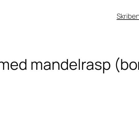
Skribe
e med mandelrasp (b