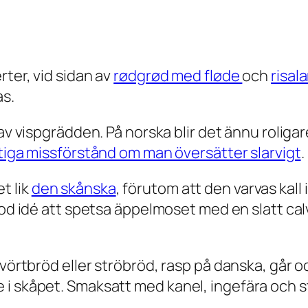
ter, vid sidan av
rødgrød med fløde
och
risa
as.
 av vispgrädden. På norska blir det ännu roliga
stiga missförstånd om man översätter slarvigt
.
t lik
den skånska
, förutom att den varvas kall 
 god idé att spetsa äppelmoset med en slatt ca
 vörtbröd eller ströbröd,
rasp
på danska, går oc
 skåpet. Smaksatt med kanel, ingefära och stöt