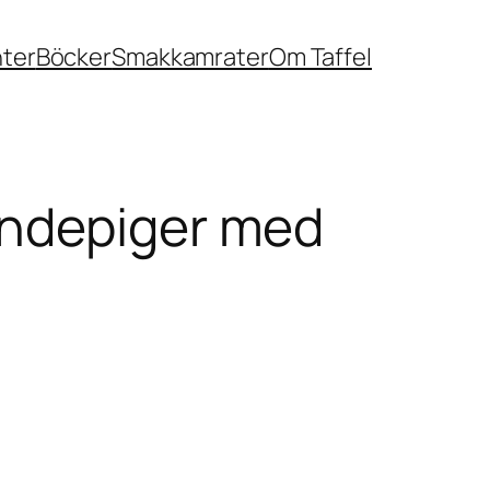
nter
Böcker
Smakkamrater
Om Taffel
ondepiger med