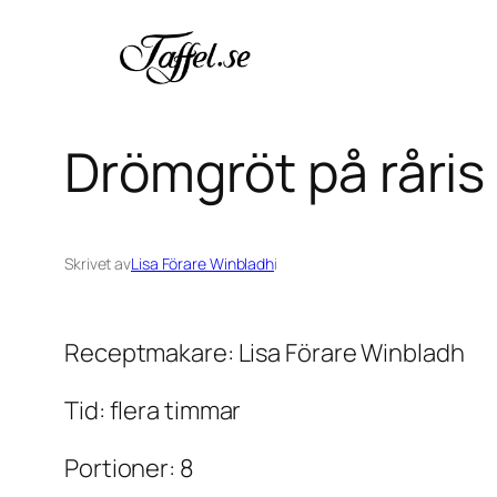
Hoppa
till
innehåll
Drömgröt på råris
Skrivet av
Lisa Förare Winbladh
i
Receptmakare: Lisa Förare Winbladh
Tid: flera timmar
Portioner: 8