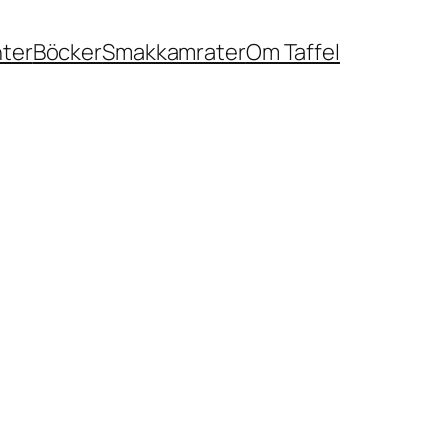
nter
Böcker
Smakkamrater
Om Taffel