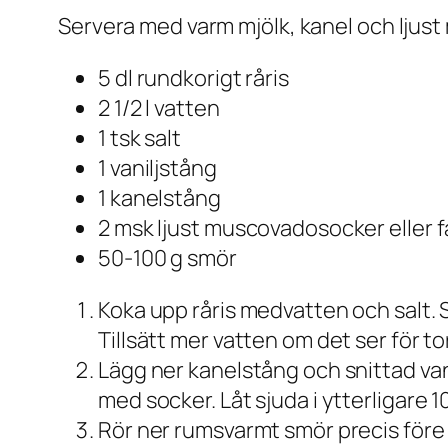
Servera med varm mjölk, kanel och ljust
5 dl rundkorigt råris
2 1/2 l vatten
1 tsk salt
1 vaniljstång
1 kanelstång
2 msk ljust muscovadosocker eller f
50-100 g smör
Koka upp råris medvatten och salt. Sj
Tillsätt mer vatten om det ser för tor
Lägg ner kanelstång och snittad vanil
med socker. Låt sjuda i ytterligare 1
Rör ner rumsvarmt smör precis före 