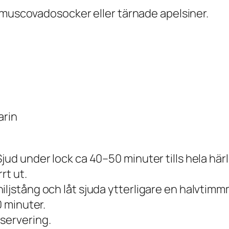
 muscovadosocker eller tärnade apelsiner.
arin
ud under lock ca 40–50 minuter tills hela härlig
rt ut.
jstång och låt sjuda ytterligare en halvtimmme 
0 minuter.
servering.