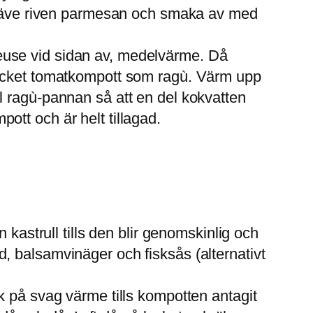
 en näve riven parmesan och smaka av med
teuse vid sidan av, medelvärme. Då
å mycket tomatkompott som ragù. Värm upp
ll ragù-pannan så att en del kokvatten
ott och är helt tillagad.
n kastrull tills den blir genomskinlig och
d, balsamvinäger och fisksås (alternativt
ck på svag värme tills kompotten antagit