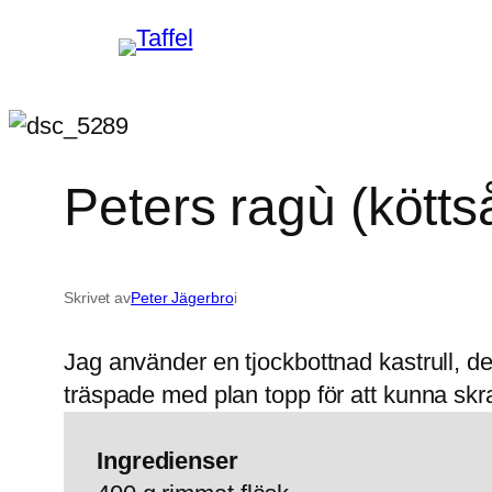
Hoppa
till
innehåll
Peters ragù (kött
Skrivet av
Peter Jägerbro
i
Jag använder en tjockbottnad kastrull, de
träspade med plan topp för att kunna skra
Ingredienser