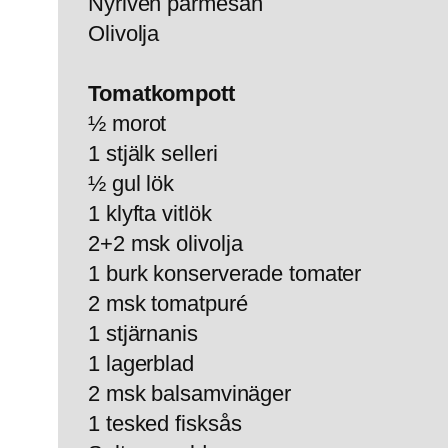
Nyriven parmesan
Olivolja
Tomatkompott
½ morot
1 stjälk selleri
½ gul lök
1 klyfta vitlök
2+2 msk olivolja
1 burk konserverade tomater
2 msk tomatpuré
1 stjärnanis
1 lagerblad
2 msk balsamvinäger
1 tesked fisksås