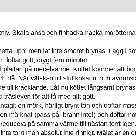
d kniv. Skala ansa och finhacka hacka morötterna
hetta upp, men låt inte smöret brynas. Lägg i so
h doftar gott, drygt fem minuter.
åll plattan på medelvärme. Köttet kommer att bö
ch då. När vätskan till slut kokat ut och avdunst
nde till kracklande. Låt nu köttet långsamt bry
träsleven för att få med allt gott.
 antagit en mörk, härligt brynt ton och doftar m
rén mörknat (pass på, bränn inte!) och doftar nöt
 reducera på samma värme till nästan torrt igen. 
: inte torrt men absolut inte rinnigt. Målet är 