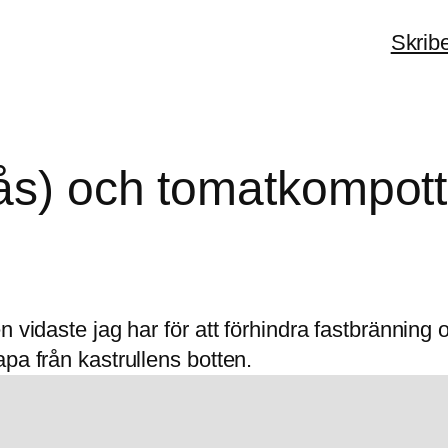
Skrib
sås) och tomatkompott
n vidaste jag har för att förhindra fastbrännin
pa från kastrullens botten.