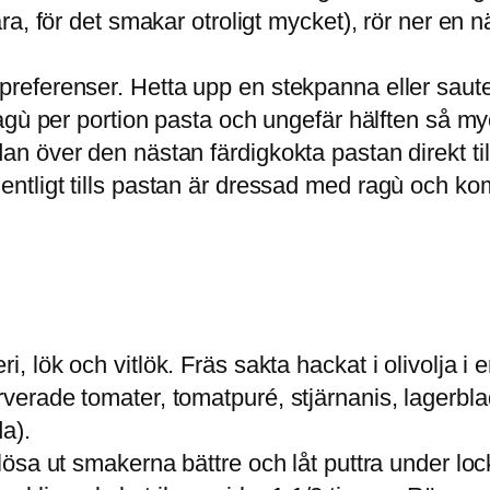
spara, för det smakar otroligt mycket), rör ner
 preferenser. Hetta upp en stekpanna eller sau
ev ragù per portion pasta och ungefär hälften s
dan över den nästan färdigkokta pastan direkt ti
entligt tills pastan är dressad med ragù och komp
, lök och vitlök. Fräs sakta hackat i olivolja i e
rverade tomater, tomatpuré, stjärnanis, lagerbla
da).
t lösa ut smakerna bättre och låt puttra under lo