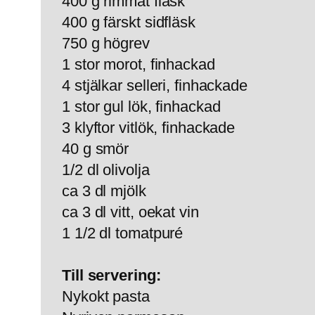
400 g rimmat fläsk
400 g färskt sidfläsk
750 g högrev
1 stor morot, finhackad
4 stjälkar selleri, finhackade
1 stor gul lök, finhackad
3 klyftor vitlök, finhackade
40 g smör
1/2 dl olivolja
ca 3 dl mjölk
ca 3 dl vitt, oekat vin
1 1/2 dl tomatpuré
Till servering:
Nykokt pasta