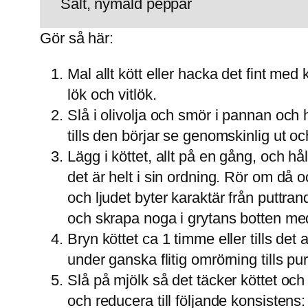
Salt, nymald peppar
Gör så här:
Mal allt kött eller hacka det fint me
lök och vitlök.
Slå i olivolja och smör i pannan och 
tills den börjar se genomskinlig ut oc
Lägg i köttet, allt på en gång, och h
det är helt i sin ordning. Rör om då o
och ljudet byter karaktär från puttra
och skrapa noga i grytans botten med 
Bryn köttet ca 1 timme eller tills det
under ganska flitig omrörning tills pu
Slå på mjölk så det täcker köttet och
och reducera till följande konsistens