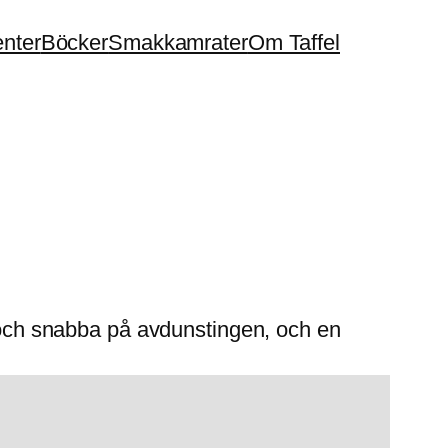
enter
Böcker
Smakkamrater
Om Taffel
g och snabba på avdunstingen, och en