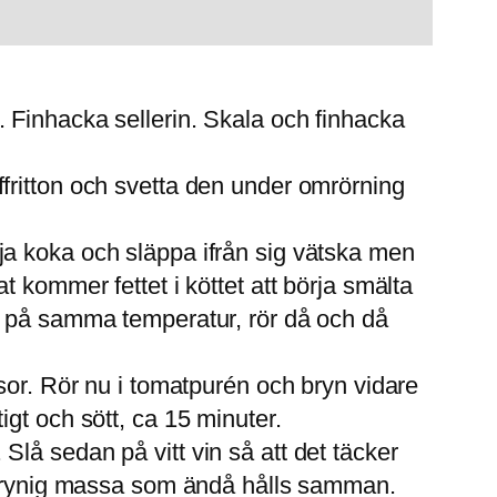
. Finhacka sellerin. Skala och finhacka
ffritton och svetta den under omrörning
rja koka och släppa ifrån sig vätska men
at kommer fettet i köttet att börja smälta
nas på samma temperatur, rör då och då
assor. Rör nu i tomatpurén och bryn vidare
igt och sött, ca 15 minuter.
Slå sedan på vitt vin så att det täcker
en grynig massa som ändå hålls samman.