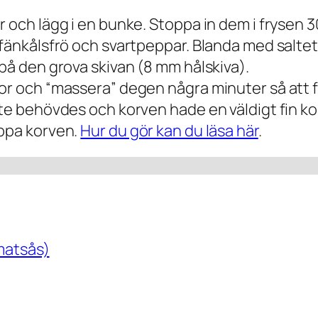
och lägg i en bunke. Stoppa in dem i frysen 30 m
t fänkålsfrö och svartpeppar. Blanda med salt
 på den grova skivan (8 mm hålskiva).
or och “massera” degen några minuter så att fä
nte behövdes och korven hade en väldigt fin k
oppa korven.
Hur du gör kan du läsa här
.
omatsås)