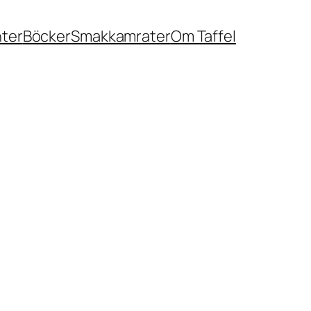
nter
Böcker
Smakkamrater
Om Taffel