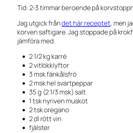
Tid: 2-3 timmar beroende på korvstop
Jag utgick från
det här receptet
, men ja
korven saftigare. Jag stoppade på krokfjä
jämföra med.
2 1/2 kg karré
2 vitlökklyftor
3 msk fänkålsfrö
2 msk hel svartpeppar
35 g (2 1/3 msk) salt
1 tsk nyriven muskot
2 tsk oregano
2 dl rött vin
fjälster