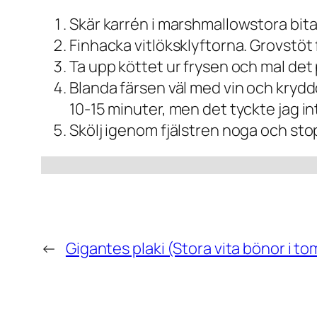
Skär karrén i marshmallowstora bitar 
Finhacka vitlöksklyftorna. Grovstö
Ta upp köttet ur frysen och mal det
Blanda färsen väl med vin och krydd
10-15 minuter, men det tyckte jag i
Skölj igenom fjälstren noga och st
←
Gigantes plaki (Stora vita bönor i t