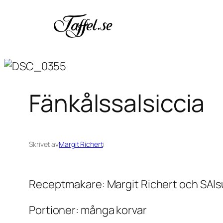
Hoppa
till
innehåll
Fänkålssalsiccia
Skrivet av
Margit Richert
i
Receptmakare: Margit Richert och SAls
Portioner: många korvar