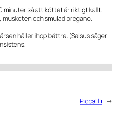
inuter så att köttet är riktigt kallt.
et, muskoten och smulad oregano.
rsen håller ihop bättre. (Salsus säger
onsistens.
Piccalilli
→