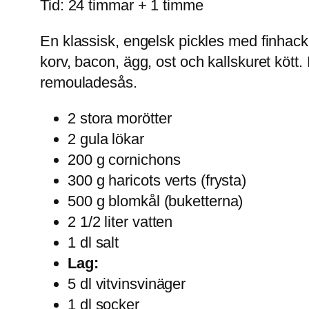
Tid: 24 timmar + 1 timme
En klassisk, engelsk pickles med finhac
korv, bacon, ägg, ost och kallskuret kött
remouladesås.
2 stora morötter
2 gula lökar
200 g cornichons
300 g haricots verts (frysta)
500 g blomkål (buketterna)
2 1/2 liter vatten
1 dl salt
Lag:
5 dl vitvinsvinäger
1 dl socker