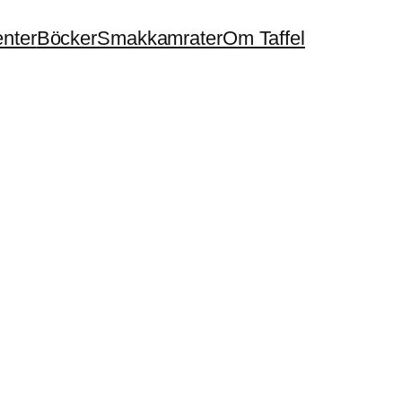
enter
Böcker
Smakkamrater
Om Taffel