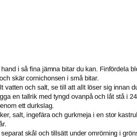
 hand i så fina jämna bitar du kan. Finfördela b
och skär cornichonsen i små bitar.
t vatten och salt, se till att allt löser sig innan 
ga en tallrik med tyngd ovanpå och låt stå i 24
genom ett durkslag.
r, salt, ingefära och gurkmeja i en stor kastrul
år.
separat skål och tillsätt under omrörning i gr