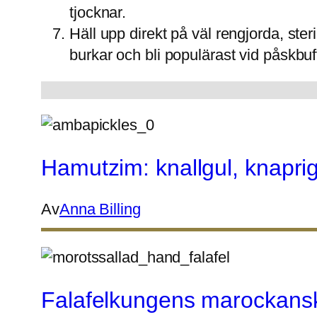
tjocknar.
Häll upp direkt på väl rengjorda, ster
burkar och bli populärast vid påskbu
Hamutzim: knallgul, knapr
Av
Anna Billing
Falafelkungens marockansk