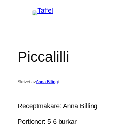
Hoppa
till
innehåll
Piccalilli
Skrivet av
Anna Billing
i
Receptmakare: Anna Billing
Portioner: 5-6 burkar