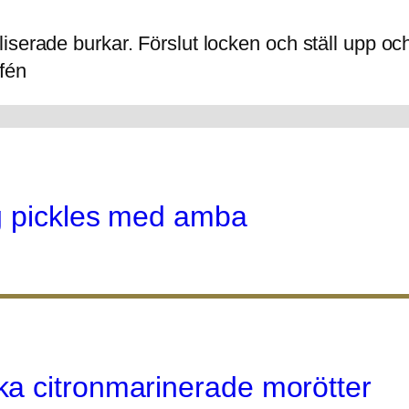
iliserade burkar. Förslut locken och ställ upp oc
ffén
ig pickles med amba
a citronmarinerade morötter