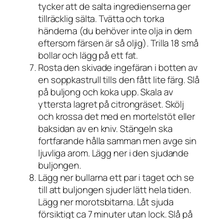
tycker att de salta ingredienserna ger
tillräcklig sälta. Tvätta och torka
händerna (du behöver inte olja in dem
eftersom färsen är så oljig). Trilla 18 små
bollar och lägg på ett fat.
Rosta den skivade ingefäran i botten av
en soppkastrull tills den fått lite färg. Slå
på buljong och koka upp. Skala av
yttersta lagret på citrongräset. Skölj
och krossa det med en mortelstöt eller
baksidan av en kniv. Stängeln ska
fortfarande hålla samman men avge sin
ljuvliga arom. Lägg ner i den sjudande
buljongen.
Lägg ner bullarna ett par i taget och se
till att buljongen sjuder lätt hela tiden.
Lägg ner morotsbitarna. Låt sjuda
försiktigt ca 7 minuter utan lock. Slå på