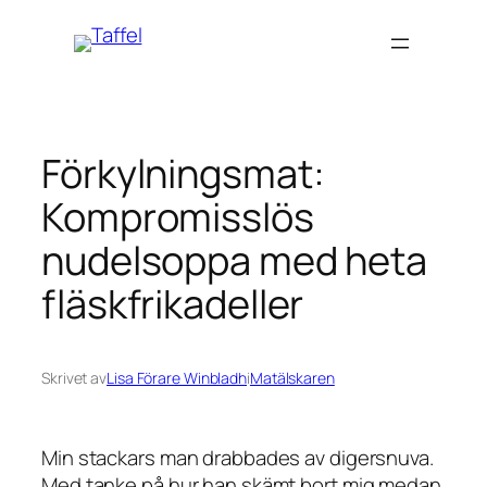
Hoppa
till
innehåll
Förkylningsmat:
Kompromisslös
nudelsoppa med heta
fläskfrikadeller
Skrivet av
Lisa Förare Winbladh
i
Matälskaren
Min stackars man drabbades av digersnuva.
Med tanke på hur han skämt bort mig medan