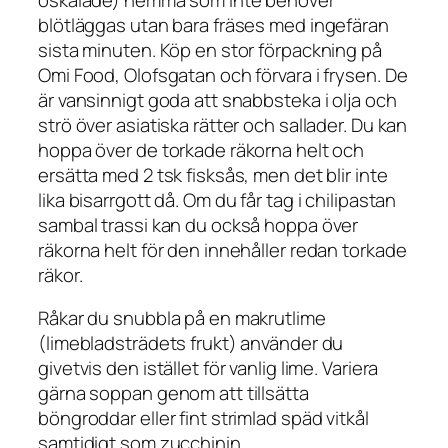
blötläggas utan bara fräses med ingefäran
sista minuten. Köp en stor förpackning på
Omi Food, Olofsgatan och förvara i frysen. De
är vansinnigt goda att snabbsteka i olja och
strö över asiatiska rätter och sallader. Du kan
hoppa över de torkade räkorna helt och
ersätta med 2 tsk fisksås, men det blir inte
lika bisarrgott då. Om du får tag i chilipastan
sambal trassi kan du också hoppa över
räkorna helt för den innehåller redan torkade
räkor.
Råkar du snubbla på en makrutlime
(limebladsträdets frukt) använder du
givetvis den istället för vanlig lime. Variera
gärna soppan genom att tillsätta
böngroddar eller fint strimlad späd vitkål
samtidigt som zucchinin.