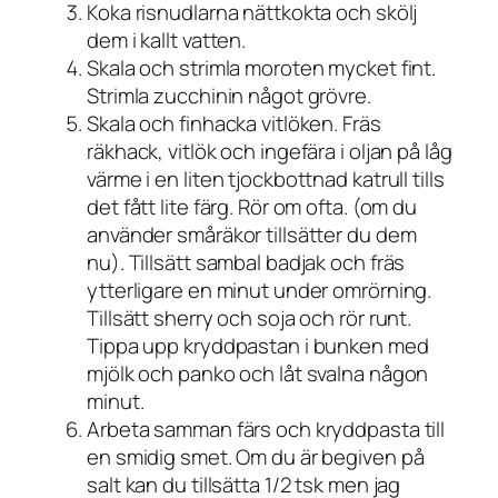
Koka risnudlarna nättkokta och skölj
dem i kallt vatten.
Skala och strimla moroten mycket fint.
Strimla zucchinin något grövre.
Skala och finhacka vitlöken. Fräs
räkhack, vitlök och ingefära i oljan på låg
värme i en liten tjockbottnad katrull tills
det fått lite färg. Rör om ofta. (om du
använder småräkor tillsätter du dem
nu). Tillsätt sambal badjak och fräs
ytterligare en minut under omrörning.
Tillsätt sherry och soja och rör runt.
Tippa upp kryddpastan i bunken med
mjölk och panko och låt svalna någon
minut.
Arbeta samman färs och kryddpasta till
en smidig smet. Om du är begiven på
salt kan du tillsätta 1/2 tsk men jag