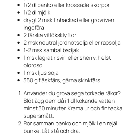
1/2 dl panko eller krossade skorpor
1/2 dl mjölk
drygt 2 msk finhackad eller grovriven
ingefära
2 färska vitlöksklyftor
2 msk neutral jordnötsolja eller rapsolja
1-2 msk sambal badjak
1 msk lagrat risvin eller sherry, helst
oloroso
1 msk ljus soja
350 g fläskfärs, gärna skinkfärs
Använder du grova sega torkade räkor?
Blötlägg dem då i 1 dl kokande vatten
minst 30 minuter. Krama ur och finhacka
supersmått.
Rör samman panko och mjölk i en rejäl
bunke. Låt stå och dra.