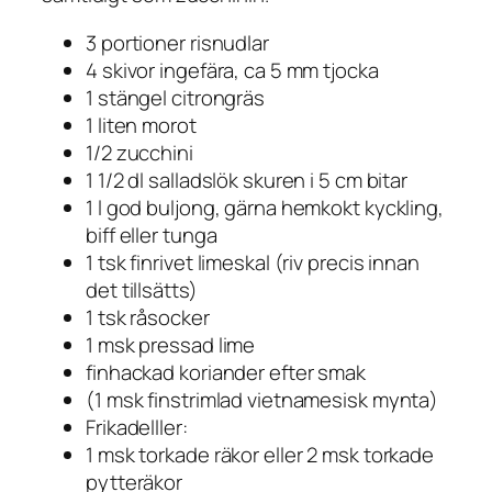
3 portioner risnudlar
4 skivor ingefära, ca 5 mm tjocka
1 stängel citrongräs
1 liten morot
1/2 zucchini
1 1/2 dl salladslök skuren i 5 cm bitar
1 l god buljong, gärna hemkokt kyckling,
biff eller tunga
1 tsk finrivet limeskal (riv precis innan
det tillsätts)
1 tsk råsocker
1 msk pressad lime
finhackad koriander efter smak
(1 msk finstrimlad vietnamesisk mynta)
Frikadelller:
1 msk torkade räkor eller 2 msk torkade
pytteräkor