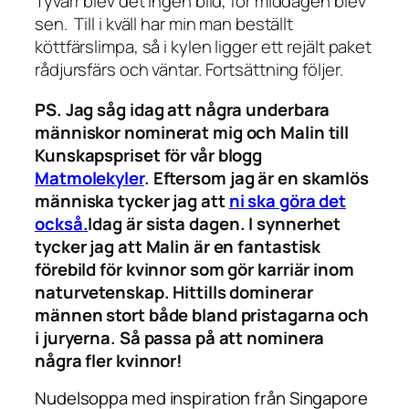
Tyvärr blev det ingen bild, för middagen blev
sen. Till i kväll har min man beställt
köttfärslimpa, så i kylen ligger ett rejält paket
rådjursfärs och väntar. Fortsättning följer.
PS. Jag såg idag att några underbara
människor nominerat mig och Malin till
Kunskapspriset för vår blogg
Matmolekyler
. Eftersom jag är en skamlös
människa tycker jag att
ni ska göra det
också.
Idag är sista dagen. I synnerhet
tycker jag att Malin är en fantastisk
förebild för kvinnor som gör karriär inom
naturvetenskap. Hittills dominerar
männen stort både bland pristagarna och
i juryerna. Så passa på att nominera
några fler kvinnor!
Nudelsoppa med inspiration från Singapore