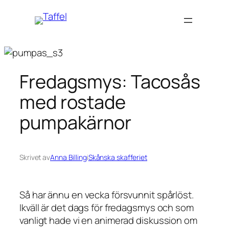
Hoppa
till
innehåll
Fredagsmys: Tacosås
med rostade
pumpakärnor
Skrivet av
Anna Billing
i
Skånska skafferiet
Så har ännu en vecka försvunnit spårlöst.
Ikväll är det dags för fredagsmys och som
vanligt hade vi en animerad diskussion om