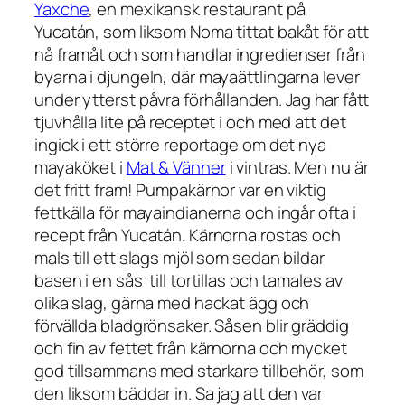
Yaxche
, en mexikansk restaurant på
Yucatán, som liksom Noma tittat bakåt för att
nå framåt och som handlar ingredienser från
byarna i djungeln, där mayaättlingarna lever
under ytterst påvra förhållanden. Jag har fått
tjuvhålla lite på receptet i och med att det
ingick i ett större reportage om det nya
mayaköket i
Mat & Vänner
i vintras. Men nu är
det fritt fram! Pumpakärnor var en viktig
fettkälla för mayaindianerna och ingår ofta i
recept från Yucatán. Kärnorna rostas och
mals till ett slags mjöl som sedan bildar
basen i en sås till tortillas och tamales av
olika slag, gärna med hackat ägg och
förvällda bladgrönsaker. Såsen blir gräddig
och fin av fettet från kärnorna och mycket
god tillsammans med starkare tillbehör, som
den liksom bäddar in. Sa jag att den var