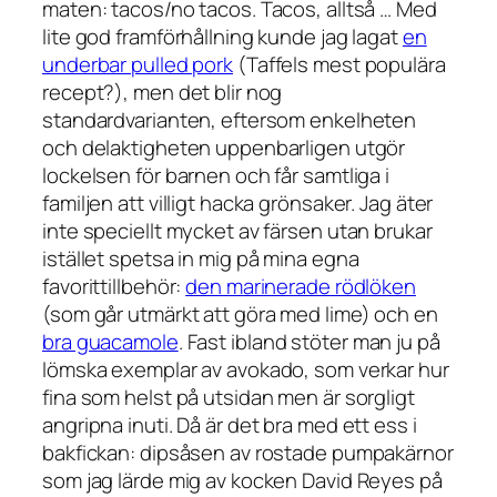
maten: tacos/no tacos. Tacos, alltså … Med
lite god framförhållning kunde jag lagat
en
underbar pulled pork
(Taffels mest populära
recept?), men det blir nog
standardvarianten, eftersom enkelheten
och delaktigheten uppenbarligen utgör
lockelsen för barnen och får samtliga i
familjen att villigt hacka grönsaker. Jag äter
inte speciellt mycket av färsen utan brukar
istället spetsa in mig på mina egna
favorittillbehör:
den marinerade rödlöken
(som går utmärkt att göra med lime) och en
bra guacamole
. Fast ibland stöter man ju på
lömska exemplar av avokado, som verkar hur
fina som helst på utsidan men är sorgligt
angripna inuti. Då är det bra med ett ess i
bakfickan: dipsåsen av rostade pumpakärnor
som jag lärde mig av kocken David Reyes på