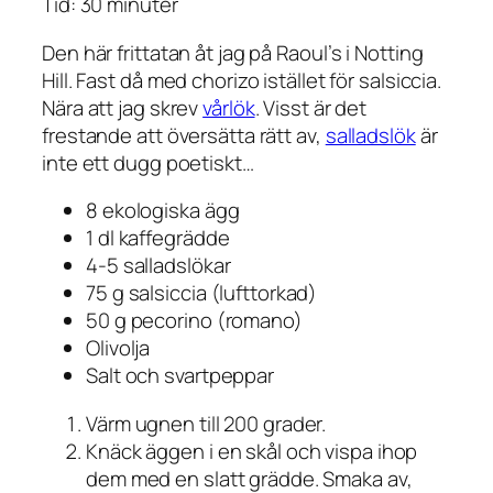
Tid: 30 minuter
Den här frittatan åt jag på Raoul’s i Notting
Hill. Fast då med chorizo istället för salsiccia.
Nära att jag skrev
vårlök
. Visst är det
frestande att översätta rätt av,
salladslök
är
inte ett dugg poetiskt…
8 ekologiska ägg
1 dl kaffegrädde
4-5 salladslökar
75 g salsiccia (lufttorkad)
50 g pecorino (romano)
Olivolja
Salt och svartpeppar
Värm ugnen till 200 grader.
Knäck äggen i en skål och vispa ihop
dem med en slatt grädde. Smaka av,