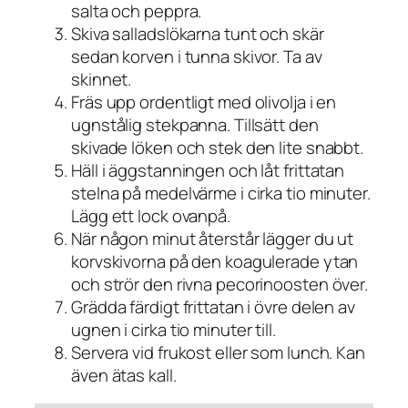
salta och peppra.
Skiva salladslökarna tunt och skär
sedan korven i tunna skivor. Ta av
skinnet.
Fräs upp ordentligt med olivolja i en
ugnstålig stekpanna. Tillsätt den
skivade löken och stek den lite snabbt.
Häll i äggstanningen och låt frittatan
stelna på medelvärme i cirka tio minuter.
Lägg ett lock ovanpå.
När någon minut återstår lägger du ut
korvskivorna på den koagulerade ytan
och strör den rivna pecorinoosten över.
Grädda färdigt frittatan i övre delen av
ugnen i cirka tio minuter till.
Servera vid frukost eller som lunch. Kan
även ätas kall.