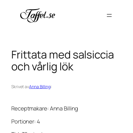
Hoppa
till
innehåll
Frittata med salsiccia
och vårlig lök
Skrivet av
Anna Billing
i
Receptmakare: Anna Billing
Portioner: 4