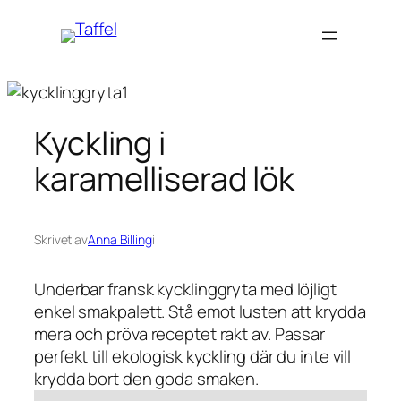
Hoppa
till
innehåll
Kyckling i
karamelliserad lök
Skrivet av
Anna Billing
i
Underbar fransk kycklinggryta med löjligt
enkel smakpalett. Stå emot lusten att krydda
mera och pröva receptet rakt av. Passar
perfekt till ekologisk kyckling där du inte vill
krydda bort den goda smaken.