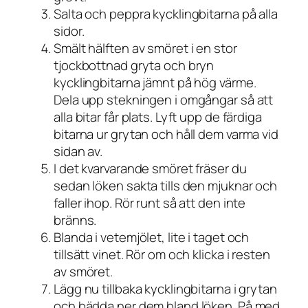
Salta och peppra kycklingbitarna på alla
sidor.
Smält hälften av smöret i en stor
tjockbottnad gryta och bryn
kycklingbitarna jämnt på hög värme.
Dela upp stekningen i omgångar så att
alla bitar får plats. Lyft upp de färdiga
bitarna ur grytan och håll dem varma vid
sidan av.
I det kvarvarande smöret fräser du
sedan löken sakta tills den mjuknar och
faller ihop. Rör runt så att den inte
bränns.
Blanda i vetemjölet, lite i taget och
tillsätt vinet. Rör om och klicka i resten
av smöret.
Lägg nu tillbaka kycklingbitarna i grytan
och bädda ner dem bland löken. På med