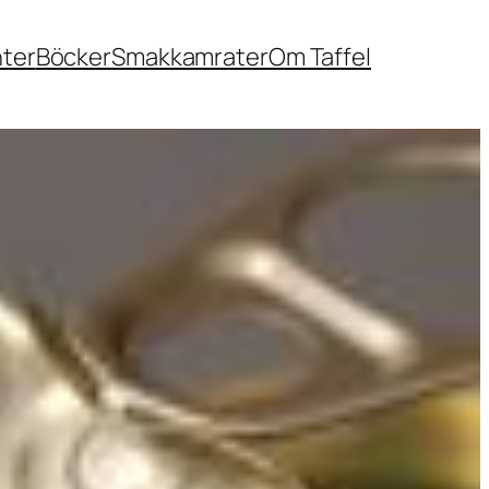
nter
Böcker
Smakkamrater
Om Taffel