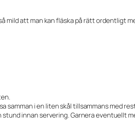
 mild att man kan fläska på rätt ordentligt me
ten.
sa samman i en liten skål tillsammans med res
en stund innan servering. Garnera eventuellt me