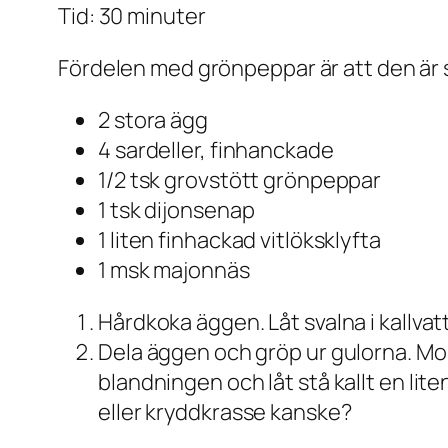
Tid: 30 minuter
Fördelen med grönpeppar är att den är så
2 stora ägg
4 sardeller, finhanckade
1/2 tsk grovstött grönpeppar
1 tsk dijonsenap
1 liten finhackad vitlöksklyfta
1 msk majonnäs
Hårdkoka äggen. Låt svalna i kallvat
Dela äggen och gröp ur gulorna. Mo
blandningen och låt stå kallt en lit
eller kryddkrasse kanske?