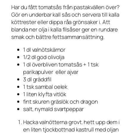
Har du fått tomatsås från pastakvällen över?
Gör en underbar kall sås och servera till kalla
köttrester eller dippa råa grönsaker i. Att
blanda ner olja i kalla filsåser ger en rundare
smak och bättre fettsammansättning.
1 dl valnötskärnor
1/2 dl god olivolja
1 dl överbliven tomatsås + 1 tsk
parikapulver eller ajvar
3 dl gräddfil
1 tsk sambal oelek
1 liten klyfta vitlök
fint skuren gräslök och dragon
salt, nymald svartpeppar
Hacka valnötterna grovt. hett upp dem i
en liten tjockbottnad kastrull med oljan