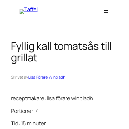
Hoppa
till
innehåll
Fyllig kall tomatsås till
grillat
Skrivet av
Lisa Förare Winbladh
i
receptmakare: lisa förare winbladh
Portioner: 4
Tid: 15 minuter