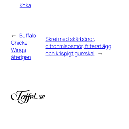
Koka
←
Buffalo
Skrei med skärbönor,
Chicken
citronmisosmör, friterat ägg
Wings
och krispigt gurkskal
→
återigen