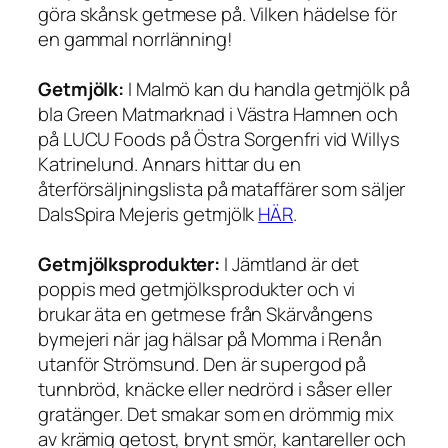
göra skånsk getmese på. Vilken hädelse för
en gammal norrlänning!
Getmjölk:
I Malmö kan du handla getmjölk på
bla Green Matmarknad i Västra Hamnen och
på LUCU Foods på Östra Sorgenfri vid Willys
Katrinelund. Annars hittar du en
återförsäljningslista på mataffärer som säljer
DalsSpira Mejeris getmjölk
HÄR
.
Getmjölksprodukter:
I Jämtland är det
poppis med getmjölksprodukter och vi
brukar äta en getmese från Skärvångens
bymejeri när jag hälsar på Momma i Renån
utanför Strömsund. Den är supergod på
tunnbröd, knäcke eller nedrörd i såser eller
gratänger. Det smakar som en drömmig mix
av krämig getost, brynt smör, kantareller och