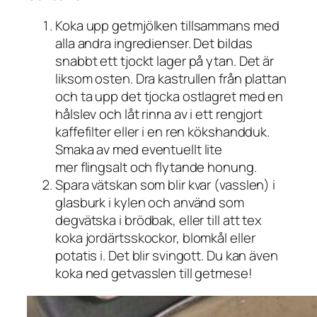
Koka upp getmjölken tillsammans med
alla andra ingredienser. Det bildas
snabbt ett tjockt lager på ytan. Det är
liksom osten. Dra kastrullen från plattan
och ta upp det tjocka ostlagret med en
hålslev och låt rinna av i ett rengjort
kaffefilter eller i en ren kökshandduk.
Smaka av med eventuellt lite
mer flingsalt och flytande honung.
Spara vätskan som blir kvar (vasslen) i
glasburk i kylen och använd som
degvätska i brödbak, eller till att tex
koka jordärtsskockor, blomkål eller
potatis i. Det blir svingott. Du kan även
koka ned getvasslen till getmese!