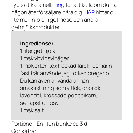
typ salt karamell.
Ring
för att kolla om du har
någon återförsäljare nära dig.
HÄR
hittar du
lite mer info om getmese och andra
getmjölksprodukter.
Ingredienser
1 liter getmjölk
1 msk vitvinsvinäger
1 msk örter, tex hackad färsk rosmarin
fast här använde jag torkad oregano.
Du kan även använda annan
smaksättning som vitlök, gräslök,
lavendel, krossade pepparkorn,
senapsfrön osv.
1 msk salt
Portioner: En liten bunke ca 3 dl
Gör så här: