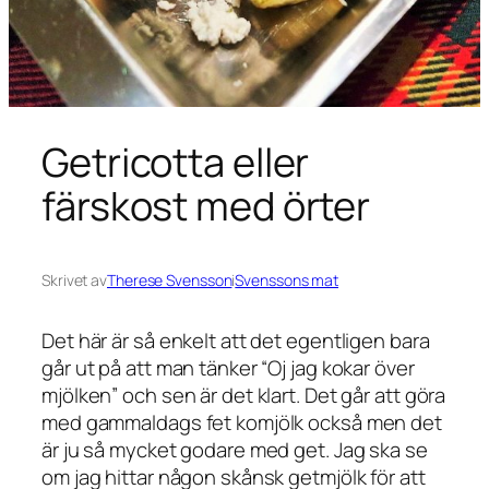
Getricotta eller
färskost med örter
Skrivet av
Therese Svensson
i
Svenssons mat
Det här är så enkelt att det egentligen bara
går ut på att man tänker “Oj jag kokar över
mjölken” och sen är det klart. Det går att göra
med gammaldags fet komjölk också men det
är ju så mycket godare med get. Jag ska se
om jag hittar någon skånsk getmjölk för att