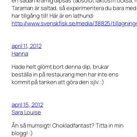
en sådan krämig dipsås (absolut laktosfri också, 
Taraman är saltad, så experimentera du bara med d
har tillgång till! Här är en lathund:
http://www.svenskfisk.se/media/38825/tillagnin
april 11, 2012
Hanna
Hade helt glömt bort denna dip, brukar
beställa in på restaurang men har inte ens
kommit på tanken att göra den sjlv. :)
april 15, 2012
Sara Louise
Åh så mumsigt! Chokladfantast? Titta in min
blogg! :)