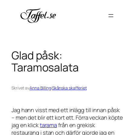
Hoppa
till
innehåll
Glad påsk:
Taramosalata
Skrivet av
Anna Billing
i
Skånska skafferiet
Jag hann visst med ett inlägg till innan påsk
– men det blir ett kort ett. Förra veckan köpte
jag en klick
tarama
från en grekisk
restaurang i stan och därför gjorde jag en