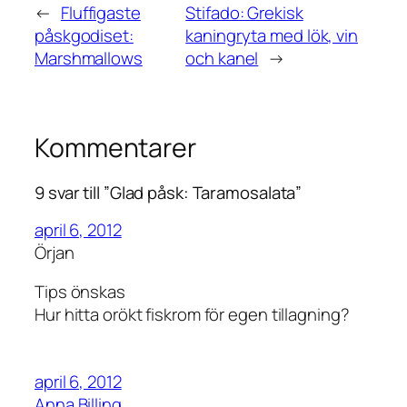
←
Fluffigaste
Stifado: Grekisk
påskgodiset:
kaningryta med lök, vin
Marshmallows
och kanel
→
Kommentarer
9 svar till ”Glad påsk: Taramosalata”
april 6, 2012
Örjan
Tips önskas
Hur hitta orökt fiskrom för egen tillagning?
april 6, 2012
Anna Billing