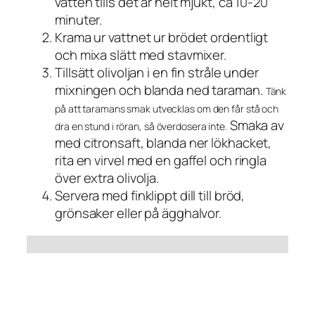
vatten tills det är helt mjukt, ca 10-20
minuter.
Krama ur vattnet ur brödet ordentligt
och mixa slätt med stavmixer.
Tillsätt olivoljan i en fin stråle under
mixningen och blanda ned taraman.
Tänk
på att taramans smak utvecklas om den får stå och
Smaka av
dra en stund i röran, så överdosera inte.
med citronsaft, blanda ner lökhacket,
rita en virvel med en gaffel och ringla
över extra olivolja.
Servera med finklippt dill till bröd,
grönsaker eller på ägghalvor.