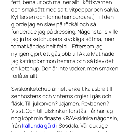
fett, bena ur och mal ner allt i köttkvarnen
och smaksätt med salt, vitpeppar och salvia.
Kyl färsen och forma hamburgare.) Till den
gjorde jag en slaw på rödkål och så
funderade jag på dressing. Någonstans ville
jag ju ha ketchupens kryddiga sötma, men
tomat kändes helt fel till. Eftersom jag
nyligen gjort ett gåsjobb till Äkta Mat hade
jag katrinplommon hemma och så blev det
en ketchup. Den är inte vacker, men smaken
förlåter allt.
Sviskonketchup är helt enkelt kalasbra till
senhöstens och vinterns orgier i gås och
fläsk. Till julkorven? Jajamen. Revbenen?
Visst. Och till julskinkan förstås. I år har jag
nog köpt min finaste KRAV-skinka någonsin,
från
Källunda gård
i Sösdala. Vår duktige