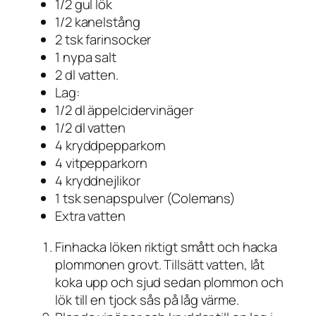
1/2 gul lök
1/2 kanelstång
2 tsk farinsocker
1 nypa salt
2 dl vatten.
Lag:
1/2 dl äppelcidervinäger
1/2 dl vatten
4 kryddpepparkorn
4 vitpepparkorn
4 kryddnejlikor
1 tsk senapspulver (Colemans)
Extra vatten
Finhacka löken riktigt smått och hacka
plommonen grovt. Tillsätt vatten, låt
koka upp och sjud sedan plommon och
lök till en tjock sås på låg värme.