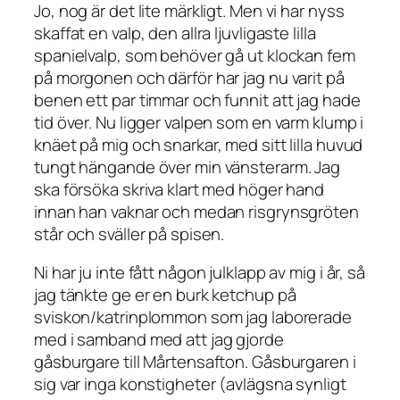
Jo, nog är det lite märkligt. Men vi har nyss
skaffat en valp, den allra ljuvligaste lilla
spanielvalp, som behöver gå ut klockan fem
på morgonen och därför har jag nu varit på
benen ett par timmar och funnit att jag hade
tid över. Nu ligger valpen som en varm klump i
knäet på mig och snarkar, med sitt lilla huvud
tungt hängande över min vänsterarm. Jag
ska försöka skriva klart med höger hand
innan han vaknar och medan risgrynsgröten
står och sväller på spisen.
Ni har ju inte fått någon julklapp av mig i år, så
jag tänkte ge er en burk ketchup på
sviskon/katrinplommon som jag laborerade
med i samband med att jag gjorde
gåsburgare till Mårtensafton. Gåsburgaren i
sig var inga konstigheter (avlägsna synligt