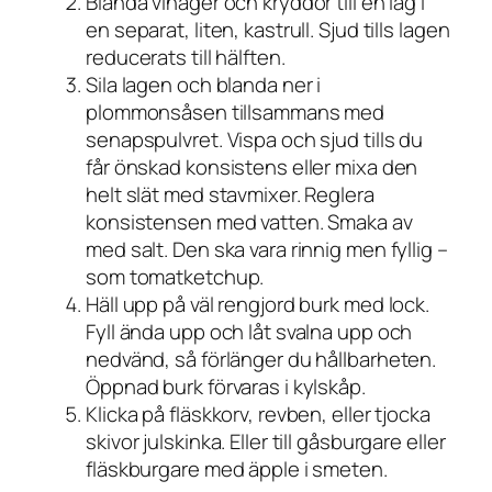
Blanda vinäger och kryddor till en lag i
en separat, liten, kastrull. Sjud tills lagen
reducerats till hälften.
Sila lagen och blanda ner i
plommonsåsen tillsammans med
senapspulvret. Vispa och sjud tills du
får önskad konsistens eller mixa den
helt slät med stavmixer. Reglera
konsistensen med vatten. Smaka av
med salt. Den ska vara rinnig men fyllig –
som tomatketchup.
Häll upp på väl rengjord burk med lock.
Fyll ända upp och låt svalna upp och
nedvänd, så förlänger du hållbarheten.
Öppnad burk förvaras i kylskåp.
Klicka på fläskkorv, revben, eller tjocka
skivor julskinka. Eller till gåsburgare eller
fläskburgare med äpple i smeten.