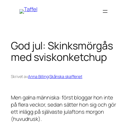
Hoppa
till
innehåll
God jul: Skinksmörgås
med sviskonketchup
Skrivet av
Anna Billing
i
Skånska skafferiet
Men galna människa: först bloggar hon inte
på flera veckor, sedan sätter hon sig och gör
ett inlägg på självaste julaftons morgon
(huvudrusk).