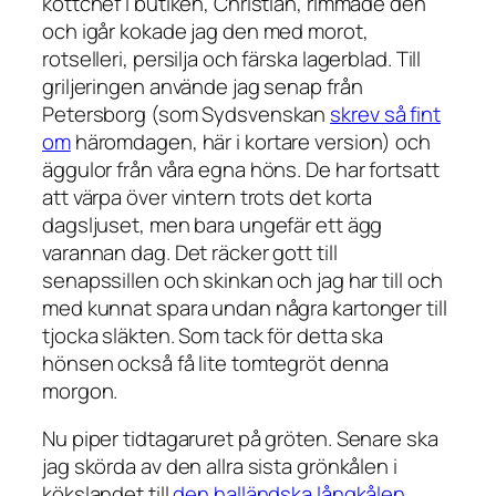
köttchef i butiken, Christian, rimmade den
och igår kokade jag den med morot,
rotselleri, persilja och färska lagerblad. Till
griljeringen använde jag senap från
Petersborg (som Sydsvenskan
skrev så fint
om
häromdagen, här i kortare version) och
äggulor från våra egna höns. De har fortsatt
att värpa över vintern trots det korta
dagsljuset, men bara ungefär ett ägg
varannan dag. Det räcker gott till
senapssillen och skinkan och jag har till och
med kunnat spara undan några kartonger till
tjocka släkten. Som tack för detta ska
hönsen också få lite tomtegröt denna
morgon.
Nu piper tidtagaruret på gröten. Senare ska
jag skörda av den allra sista grönkålen i
kökslandet till
den halländska långkålen
.