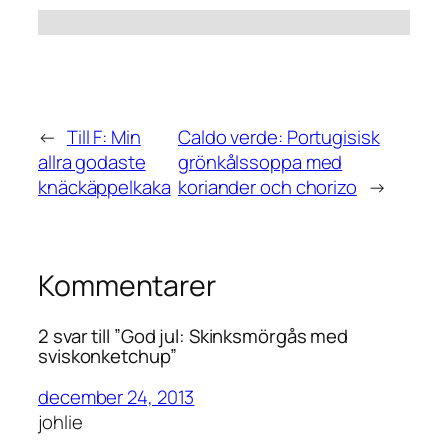
←
Till F: Min
Caldo verde: Portugisisk
allra godaste
grönkålssoppa med
knäckäppelkaka
koriander och chorizo
→
Kommentarer
2 svar till ”God jul: Skinksmörgås med
sviskonketchup”
december 24, 2013
johlie