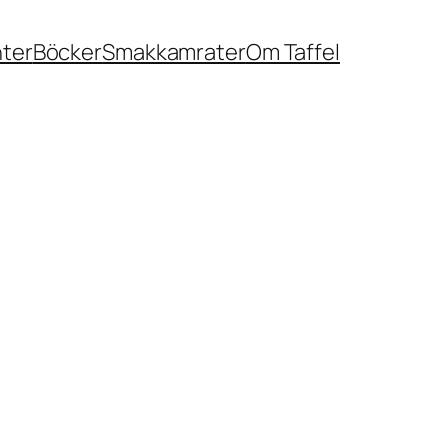
nter
Böcker
Smakkamrater
Om Taffel