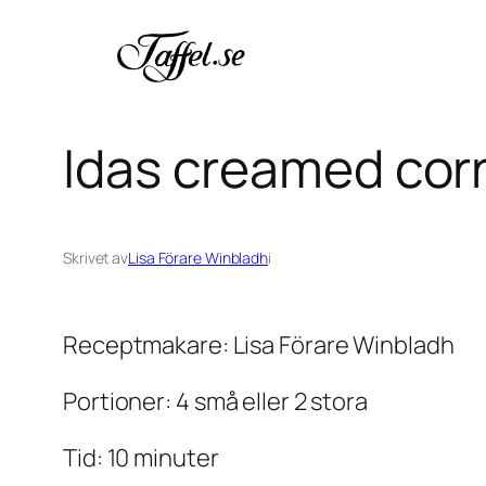
Hoppa
till
innehåll
Idas creamed corn
Skrivet av
Lisa Förare Winbladh
i
Receptmakare: Lisa Förare Winbladh
Portioner: 4 små eller 2 stora
Tid: 10 minuter