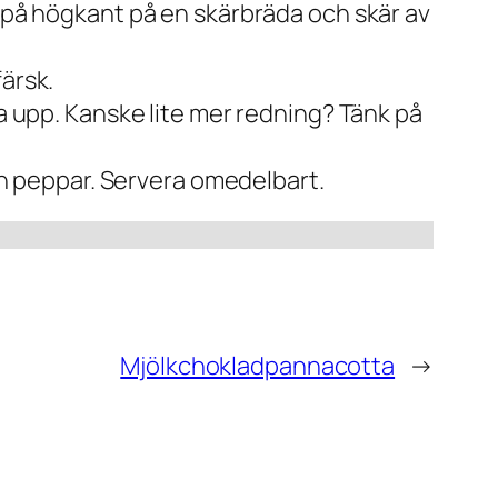
n på högkant på en skärbräda och skär av
ärsk.
ka upp. Kanske lite mer redning? Tänk på
och peppar. Servera omedelbart.
Mjölkchokladpannacotta
→