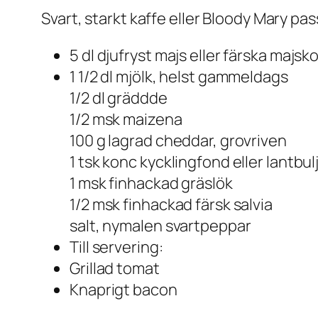
Svart, starkt kaffe eller Bloody Mary pass
5 dl djufryst majs eller färska majsk
1 1/2 dl mjölk, helst gammeldags
1/2 dl gräddde
1/2 msk maizena
100 g lagrad cheddar, grovriven
1 tsk konc kycklingfond eller lantbu
1 msk finhackad gräslök
1/2 msk finhackad färsk salvia
salt, nymalen svartpeppar
Till servering:
Grillad tomat
Knaprigt bacon