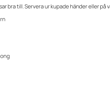
ar bra till. Servera ur kupade händer eller på va
orn
ljong