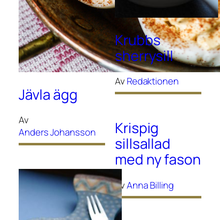
Krubbs
sherrysill
Av
Redaktionen
Jävla ägg
Av
Krispig
Anders Johansson
sillsallad
med ny fason
Av
Anna Billing