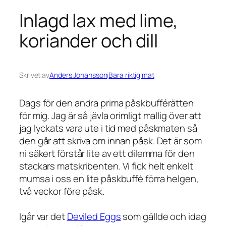
Inlagd lax med lime,
koriander och dill
Skrivet av
Anders Johansson
i
Bara riktig mat
Dags för den andra prima påskbufférätten
för mig. Jag är så jävla orimligt mallig över att
jag lyckats vara ute i tid med påskmaten så
den går att skriva om innan påsk. Det är som
ni säkert förstår lite av ett dilemma för den
stackars matskribenten. Vi fick helt enkelt
mumsa i oss en lite påskbuffé förra helgen,
två veckor före påsk.
Igår var det
Deviled Eggs
som gällde och idag