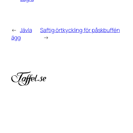
←
Jävla
Saftig örtkyckling för påskbuffén
ägg
→