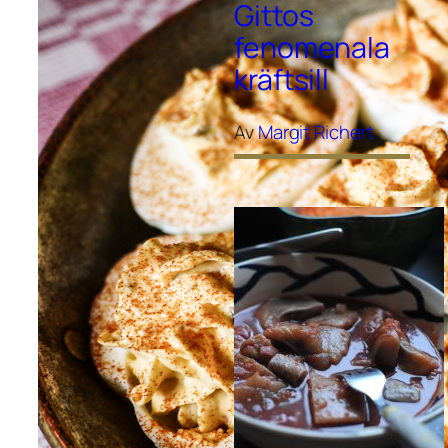
Gittos
fenomenala
kräftsill
Av
Margit Richert