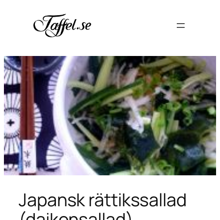
Hoppa
till
innehåll
Japansk rättikssallad
(daikonsallad)