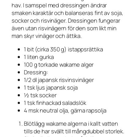
hav. I samspel med dressingen ändrar
smaken karaktär och balanseras fint av soja,
socker och risvinäger. Dressingen fungerar
även utan risvinägern för den som likt min
man skyr vinäger och ättika.
1 bit (cirka 350 g) istappsrättika
1 liten gurka
100 g torkade wakame alger
Dressing:
1/2 dl japansk risvinsvinäger
1 tsk ljus japansk soja
½ tsk socker
1 tsk finhackad saladslök
4 msk neutral olja, gärna rapsolja
Blötlägg wakame algerna i kallt vatten
tills de har svällt till mångdubbel storlek.