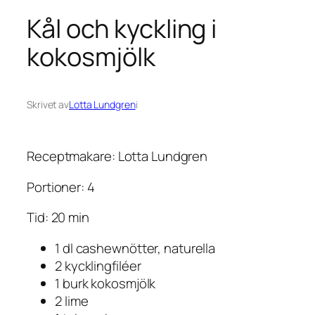
Kål och kyckling i
kokosmjölk
Skrivet av
Lotta Lundgren
i
Receptmakare: Lotta Lundgren
Portioner: 4
Tid: 20 min
1 dl cashewnötter, naturella
2 kycklingfiléer
1 burk kokosmjölk
2 lime