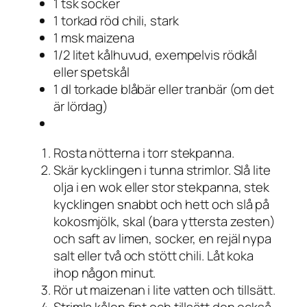
1 tsk socker
1 torkad röd chili, stark
1 msk maizena
1/2 litet kålhuvud, exempelvis rödkål
eller spetskål
1 dl torkade blåbär eller tranbär (om det
är lördag)
Rosta nötterna i torr stekpanna.
Skär kycklingen i tunna strimlor. Slå lite
olja i en wok eller stor stekpanna, stek
kycklingen snabbt och hett och slå på
kokosmjölk, skal (bara yttersta zesten)
och saft av limen, socker, en rejäl nypa
salt eller två och stött chili. Låt koka
ihop någon minut.
Rör ut maizenan i lite vatten och tillsätt.