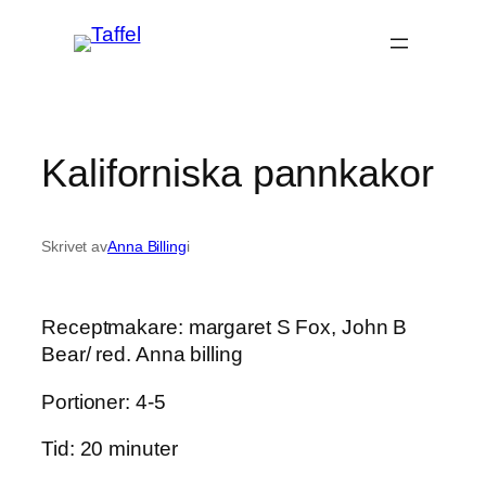
Hoppa
till
innehåll
Kaliforniska pannkakor
Skrivet av
Anna Billing
i
Receptmakare: margaret S Fox, John B
Bear/ red. Anna billing
Portioner: 4-5
Tid: 20 minuter