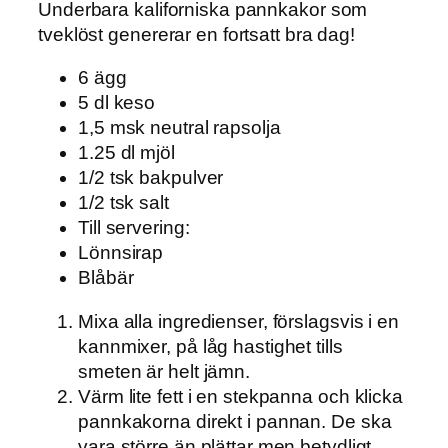
Underbara kaliforniska pannkakor som
tveklöst genererar en fortsatt bra dag!
6 ägg
5 dl keso
1,5 msk neutral rapsolja
1.25 dl mjöl
1/2 tsk bakpulver
1/2 tsk salt
Till servering:
Lönnsirap
Blåbär
Mixa alla ingredienser, förslagsvis i en
kannmixer, på låg hastighet tills
smeten är helt jämn.
Värm lite fett i en stekpanna och klicka
pannkakorna direkt i pannan. De ska
vara större än plättar men betydligt