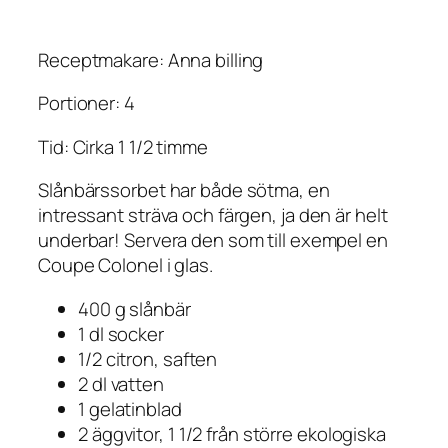
Receptmakare: Anna billing
Portioner: 4
Tid: Cirka 1 1/2 timme
Slånbärssorbet har både sötma, en
intressant sträva och färgen, ja den är helt
underbar! Servera den som till exempel en
Coupe Colonel i glas.
400 g slånbär
1 dl socker
1/2 citron, saften
2 dl vatten
1 gelatinblad
2 äggvitor, 1 1/2 från större ekologiska