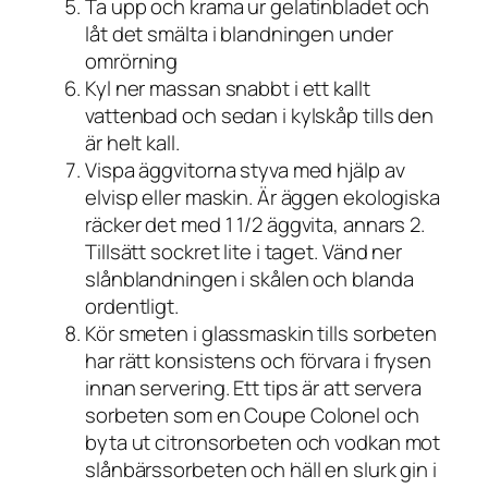
Ta upp och krama ur gelatinbladet och
låt det smälta i blandningen under
omrörning
Kyl ner massan snabbt i ett kallt
vattenbad och sedan i kylskåp tills den
är helt kall.
Vispa äggvitorna styva med hjälp av
elvisp eller maskin. Är äggen ekologiska
räcker det med 1 1/2 äggvita, annars 2.
Tillsätt sockret lite i taget. Vänd ner
slånblandningen i skålen och blanda
ordentligt.
Kör smeten i glassmaskin tills sorbeten
har rätt konsistens och förvara i frysen
innan servering. Ett tips är att servera
sorbeten som en Coupe Colonel och
byta ut citronsorbeten och vodkan mot
slånbärssorbeten och häll en slurk gin i