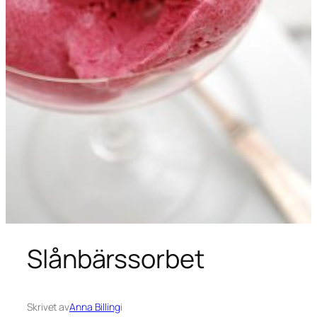
Slånbärssorbet
Skrivet av
Anna Billing
i