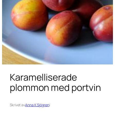
Karamelliserade
plommon med portvin
Skrivet av
Anna K Sjögren
i