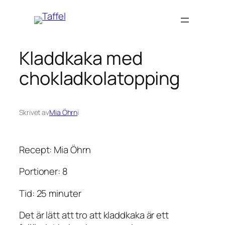
Hoppa
till
innehåll
Kladdkaka med
chokladkolatopping
Skrivet av
Mia Öhrn
i
Recept: Mia Öhrn
Portioner: 8
Tid: 25 minuter
Det är lätt att tro att kladdkaka är ett