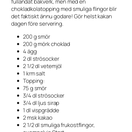
fulländat bakverk, men med en
chokladkolatopping med smuliga flingor blir
det faktiskt ännu godare! Gör helst kakan
dagen före servering.
200 g smör
200 g mörk choklad
4 ägg
2 dl strösocker
2 1/2 dl vetemjöl
1 krm salt
Topping:
75 g smör
3/4 dl strösocker
3/4 dl ljus sirap
1 dl vispgrädde
2 msk kakao
2 1/2 dl smuliga frukostflingor,