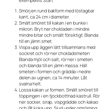
exempelvis Start
Smörj en rund bakform med löstagbar
kant, ca 24 cm i diameter.
Smält smöret till kakan i en bunke i
mikron. Bryt ner chokladen i mindre
mindre bitar och smält försiktigt. Blanda
till en jämn smet.
Vispa upp äggen lätt tillsammans med
sockret och rör ner chokladsmeten
Blanda mjöl och salt, rör ner i smeten
och blanda till en jämn massa. Häll
smeten i formen och grädda i nedre
delen av ugnen, ca 14 minuter. Låt
svalna helt.
Lossa kakan ur formen. Smält smöret till
toppingen i en tjockbottnad kastrull. Rör
ner socker, sirap, vispgrädde och kakao
och låt koka upp. Sjud under omrörning