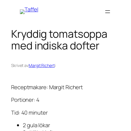
Hoppa
till
innehåll
Kryddig tomatsoppa
med indiska dofter
Skrivet av
Margit Richert
i
Receptmakare: Margit Richert
Portioner: 4
Tid: 40 minuter
2 gula lökar