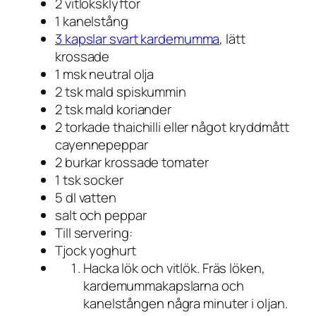
2 vitlöksklyftor
1 kanelstång
3 kapslar svart kardemumma
, lätt
krossade
1 msk neutral olja
2 tsk mald spiskummin
2 tsk mald koriander
2 torkade thaichilli eller något kryddmått
cayennepeppar
2 burkar krossade tomater
1 tsk socker
5 dl vatten
salt och peppar
Till servering:
Tjock yoghurt
Hacka lök och vitlök. Fräs löken,
kardemummakapslarna och
kanelstången några minuter i oljan.