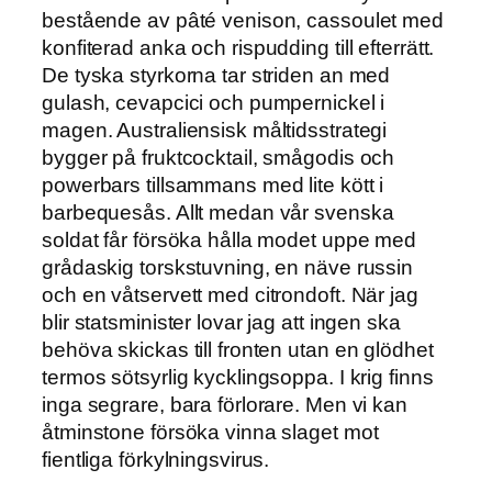
bestående av pâté venison, cassoulet med
konfiterad anka och rispudding till efterrätt.
De tyska styrkorna tar striden an med
gulash, cevapcici och pumpernickel i
magen. Australiensisk måltidsstrategi
bygger på fruktcocktail, smågodis och
powerbars tillsammans med lite kött i
barbequesås. Allt medan vår svenska
soldat får försöka hålla modet uppe med
grådaskig torskstuvning, en näve russin
och en våtservett med citrondoft. När jag
blir statsminister lovar jag att ingen ska
behöva skickas till fronten utan en glödhet
termos sötsyrlig kycklingsoppa. I krig finns
inga segrare, bara förlorare. Men vi kan
åtminstone försöka vinna slaget mot
fientliga förkylningsvirus.