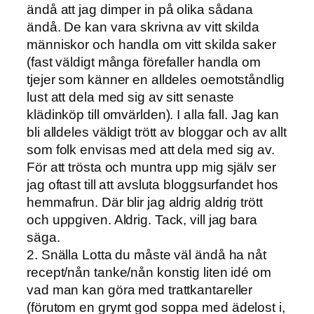
ändå att jag dimper in på olika sådana
ändå. De kan vara skrivna av vitt skilda
människor och handla om vitt skilda saker
(fast väldigt många förefaller handla om
tjejer som känner en alldeles oemotståndlig
lust att dela med sig av sitt senaste
klädinköp till omvärlden). I alla fall. Jag kan
bli alldeles väldigt trött av bloggar och av allt
som folk envisas med att dela med sig av.
För att trösta och muntra upp mig själv ser
jag oftast till att avsluta bloggsurfandet hos
hemmafrun. Där blir jag aldrig aldrig trött
och uppgiven. Aldrig. Tack, vill jag bara
säga.
2. Snälla Lotta du måste väl ändå ha nåt
recept/nån tanke/nån konstig liten idé om
vad man kan göra med trattkantareller
(förutom en grymt god soppa med ädelost i,