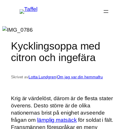
Hoppa
till
innehåll
Kycklingsoppa med
citron och ingefära
Skrivet av
Lotta Lundgren
i
Om jag var din hemmafru
Krig är värdelöst, därom är de flesta stater
överens. Desto större är de olika
nationernas brist på enighet avseende
frågan om
lämplig matsäck
för soldat i fält.
Fransmännen förespråkar en meny