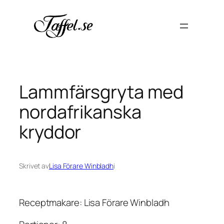
Hoppa
till
innehåll
Lammfärsgryta med
nordafrikanska
kryddor
Skrivet av
Lisa Förare Winbladh
i
Receptmakare: Lisa Förare Winbladh