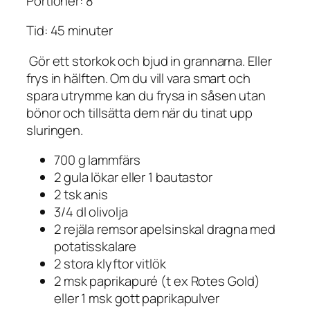
Portioner: 8
Tid: 45 minuter
Gör ett storkok och bjud in grannarna. Eller
frys in hälften. Om du vill vara smart och
spara utrymme kan du frysa in såsen utan
bönor och tillsätta dem när du tinat upp
sluringen.
700 g lammfärs
2 gula lökar eller 1 bautastor
2 tsk anis
3/4 dl olivolja
2 rejäla remsor apelsinskal dragna med
potatisskalare
2 stora klyftor vitlök
2 msk paprikapuré (t ex Rotes Gold)
eller 1 msk gott paprikapulver