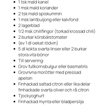
1 tsk mald kanel
1 msk mald koriander
2 tsk mald spiskummin
1 msk lantbuljong eller kalvfond
2 lagerblad
1/2 msk chiliflingor (torkad krossad chili)
2 burkar körsbärstomater
(ev 1 dl oekat rödvin)
5 dl kokta svarta linser eller 2 burkar
stora vita bönor
Till servering:
Grov fullkornsbulgur eller basmatiris
Grovrivna morötter med pressad
apelsin
Finhackad saltad citron eller lika delar
finhackade svarta oliver och rå citron
Tjockyoghurt
Finhackad mynta eller bladpersilja