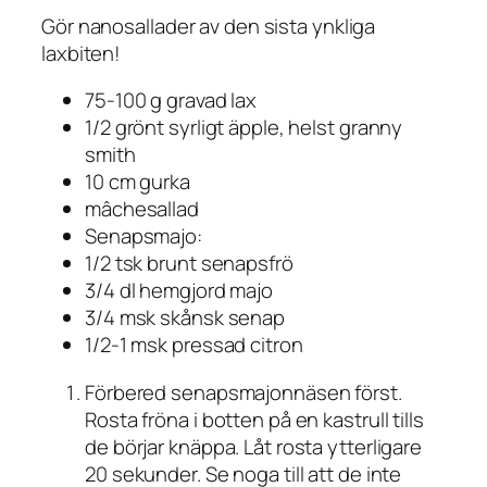
Gör nanosallader av den sista ynkliga
laxbiten!
75-100 g gravad lax
1/2 grönt syrligt äpple, helst granny
smith
10 cm gurka
mâchesallad
Senapsmajo:
1/2 tsk brunt senapsfrö
3/4 dl hemgjord majo
3/4 msk skånsk senap
1/2-1 msk pressad citron
Förbered senapsmajonnäsen först.
Rosta fröna i botten på en kastrull tills
de börjar knäppa. Låt rosta ytterligare
20 sekunder. Se noga till att de inte