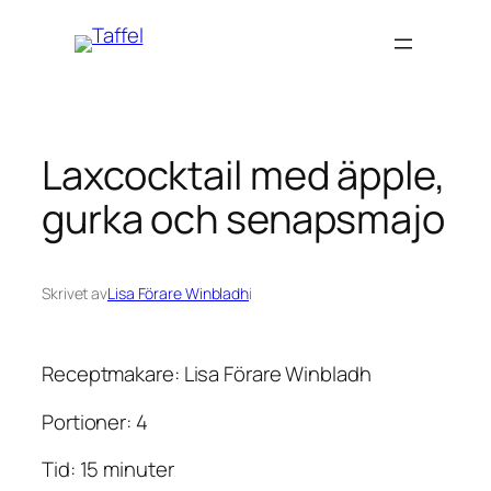
Hoppa
till
innehåll
Laxcocktail med äpple,
gurka och senapsmajo
Skrivet av
Lisa Förare Winbladh
i
Receptmakare: Lisa Förare Winbladh
Portioner: 4
Tid: 15 minuter