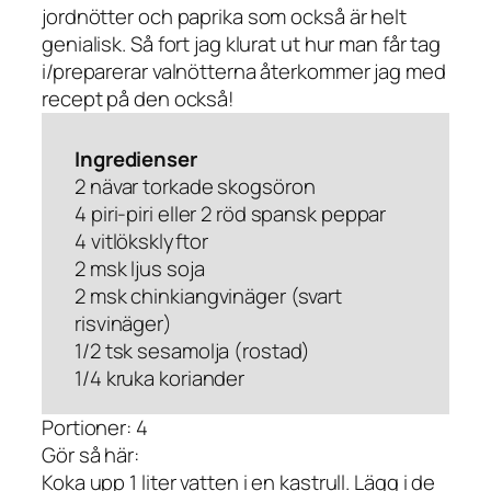
jordnötter och paprika som också är helt
genialisk. Så fort jag klurat ut hur man får tag
i/preparerar valnötterna återkommer jag med
recept på den också!
Ingredienser
2 nävar torkade skogsöron
4 piri-piri eller 2 röd spansk peppar
4 vitlöksklyftor
2 msk ljus soja
2 msk chinkiangvinäger (svart
risvinäger)
1/2 tsk sesamolja (rostad)
1/4 kruka koriander
Portioner: 4
Gör så här:
Koka upp 1 liter vatten i en kastrull. Lägg i de