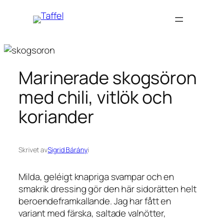
Hoppa
till
innehåll
Marinerade skogsöron
med chili, vitlök och
koriander
Skrivet av
Sigrid Bárány
i
Milda, geléigt knapriga svampar och en
smakrik dressing gör den här sidorätten helt
beroendeframkallande. Jag har fått en
variant med färska, saltade valnötter,