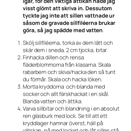
igår, för den viktiga ättikan hade jag
visst glömt att skriva in. Dessutom
tyckte jag inte att sillen vattnade ur
såsom de gravade sillfiléerna brukar
göra, så jag spädde med vatten
.
Skölj sillfiléerna, torka av dem lätt och
skär dem i sneda, 2 cm tjocka, bitar.
Finhacka dillen och rensa
fläderblommorna från klasarna. Skala
rabarbern och skiva/hacka den så tunt
du förmår. Skala och hacka löken.
Mortla kryddorna och blanda med
socker och allt färskhackat i en skål.
Blanda vatten och ättika.
Varva sillbitar och blandning i en absolut
ren glasburk med lock. Se till att ett
kryddlager hamnar överst, häll på
vätskan, på med locket och låt sillen stå