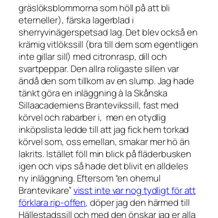
gräslöksblommorna som höll på att bli
eterneller), färska lagerblad i
sherryvinägerspetsad lag. Det blev också en
krämig vitlökssill (bra till dem som egentligen
inte gillar sill) med citronrasp, dill och
svartpeppar. Den allra roligaste sillen var
ändå den som tillkom av en slump. Jag hade
tänkt göra en inläggning à la Skånska
Sillaacademiens Brantevikssill, fast med
körvel och rabarber i, men en otydlig
inköpslista ledde till att jag fick hem torkad
körvel som, oss emellan, smakar mer hö än
lakrits. Istället föll min blick på fläderbusken
igen och vips så hade det blivit en alldeles
ny inläggning. Eftersom “en ohemul
Brantevikare”
visst inte var nog tydligt för att
förklara rip-offen
, döper jag den härmed till
Hällestadssill och med den önskar jag er alla