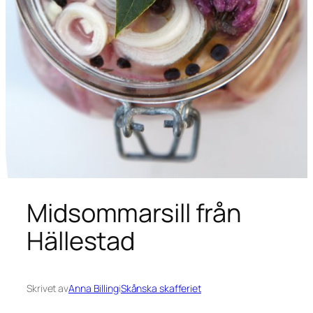
Midsommarsill från
Hällestad
Skrivet av
Anna Billing
i
Skånska skafferiet