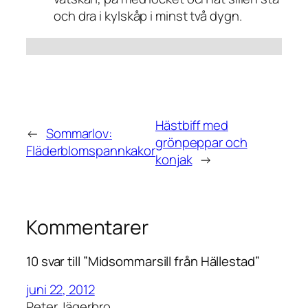
och dra i kylskåp i minst två dygn.
Hästbiff med
←
Sommarlov:
grönpeppar och
Fläderblomspannkakor
konjak
→
Kommentarer
10 svar till ”Midsommarsill från Hällestad”
juni 22, 2012
Peter Jägerbro