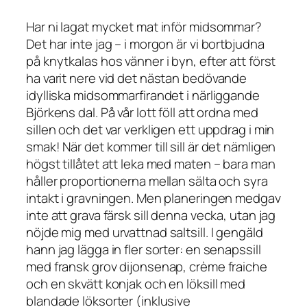
Har ni lagat mycket mat inför midsommar?
Det har inte jag – i morgon är vi bortbjudna
på knytkalas hos vänner i byn, efter att först
ha varit nere vid det nästan bedövande
idylliska midsommarfirandet i närliggande
Björkens dal. På vår lott föll att ordna med
sillen och det var verkligen ett uppdrag i min
smak! När det kommer till sill är det nämligen
högst tillåtet att leka med maten – bara man
håller proportionerna mellan sälta och syra
intakt i gravningen. Men planeringen medgav
inte att grava färsk sill denna vecka, utan jag
nöjde mig med urvattnad saltsill. I gengäld
hann jag lägga in fler sorter: en senapssill
med fransk grov dijonsenap, crème fraiche
och en skvätt konjak och en löksill med
blandade löksorter (inklusive