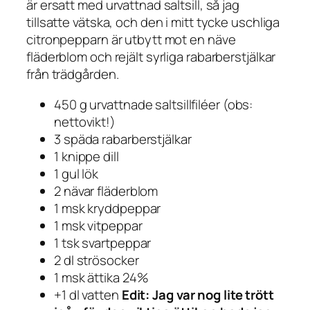
är ersatt med urvattnad saltsill, så jag
tillsatte vätska, och den i mitt tycke uschliga
citronpepparn är utbytt mot en näve
fläderblom och rejält syrliga rabarberstjälkar
från trädgården.
450 g urvattnade saltsillfiléer (obs:
nettovikt!)
3 späda rabarberstjälkar
1 knippe dill
1 gul lök
2 nävar fläderblom
1 msk kryddpeppar
1 msk vitpeppar
1 tsk svartpeppar
2 dl strösocker
1 msk ättika 24%
+1 dl vatten
Edit: Jag var nog lite trött