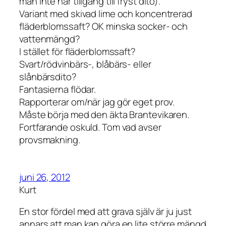
man inte har tillgång till fryst dito).
Variant med skivad lime och koncentrerad
fläderblomssaft? OK minska socker- och
vattenmängd?
I stället för fläderblomssaft?
Svart/rödvinbärs-, blåbärs- eller
slånbärsdito?
Fantasierna flödar.
Rapporterar om/när jag gör eget prov.
Måste börja med den äkta Brantevikaren.
Fortfarande oskuld. Tom vad avser
provsmakning.
juni 26, 2012
Kurt
En stor fördel med att grava själv är ju just
annars att man kan göra en lite större mängd