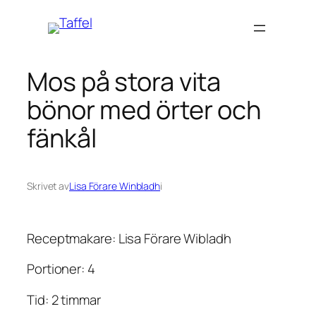
Hoppa
till
innehåll
Mos på stora vita
bönor med örter och
fänkål
Skrivet av
Lisa Förare Winbladh
i
Receptmakare: Lisa Förare Wibladh
Portioner: 4
Tid: 2 timmar