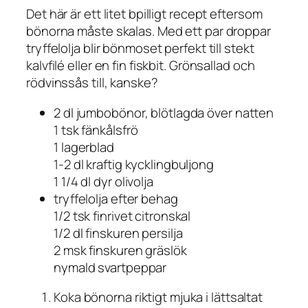
Det här är ett litet bpilligt recept eftersom
bönorna måste skalas. Med ett par droppar
tryffelolja blir bönmoset perfekt till stekt
kalvfilé eller en fin fiskbit. Grönsallad och
rödvinssås till, kanske?
2 dl jumbobönor, blötlagda över natten
1 tsk fänkålsfrö
1 lagerblad
1-2 dl kraftig kycklingbuljong
1 1/4 dl dyr olivolja
tryffelolja efter behag
1/2 tsk finrivet citronskal
1/2 dl finskuren persilja
2 msk finskuren gräslök
nymald svartpeppar
Koka bönorna riktigt mjuka i lättsaltat