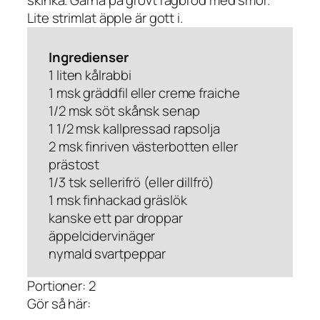
Lite strimlat äpple är gott i.
Ingredienser
1 liten kålrabbi
1 msk gräddfil eller creme fraiche
1/2 msk söt skånsk senap
1 1/2 msk kallpressad rapsolja
2 msk finriven västerbotten eller
prästost
1/3 tsk sellerifrö (eller dillfrö)
1 msk finhackad gräslök
kanske ett par droppar
äppelcidervinäger
nymald svartpeppar
Portioner: 2
Gör så här: