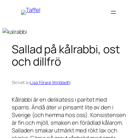
Hoppa
till
innehåll
Sallad på kålrabbi, ost
och dillfrö
Skrivet av
Lisa Förare Winbladh
i
Kålrabbi är en delikatess i paritet med
sparris. Ändå äter vi pinsamt lite av den i
Sverige (och hemma hos oss). Konsistensen
är fin och mjöll, smaken en förädlad kålarom.
Salladen smakar utmärkt med rökt lax och
skinka. Gärna på grovt rågbröd med smör.