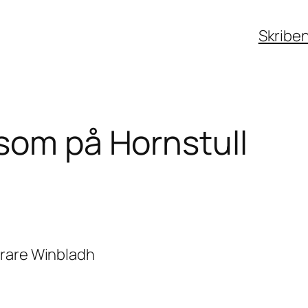
Skribe
som på Hornstull
örare Winbladh