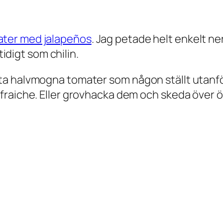
ater med jalapeños
. Jag petade helt enkelt 
digt som chilin.
ta halvmogna tomater som någon ställt utanför d
e fraiche. Eller grovhacka dem och skeda över ö