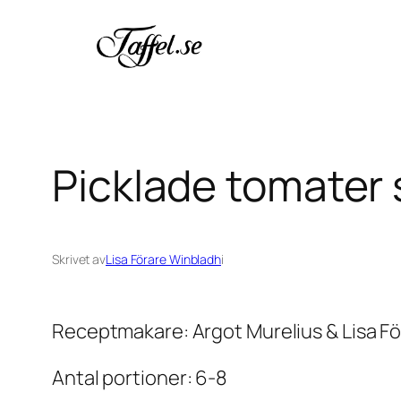
Hoppa
till
innehåll
Picklade tomater 
Skrivet av
Lisa Förare Winbladh
i
Receptmakare: Argot Murelius & Lisa F
Antal portioner: 6-8