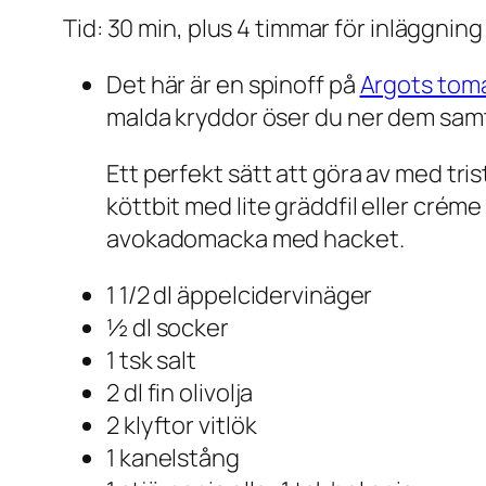
Tid: 30 min, plus 4 timmar för inläggning
Det här är en spinoff på
Argots tom
malda kryddor öser du ner dem samti
Ett perfekt sätt att göra av med tris
köttbit med lite gräddfil eller crém
avokadomacka med hacket.
1 1/2 dl äppelcidervinäger
½ dl socker
1 tsk salt
2 dl fin olivolja
2 klyftor vitlök
1 kanelstång