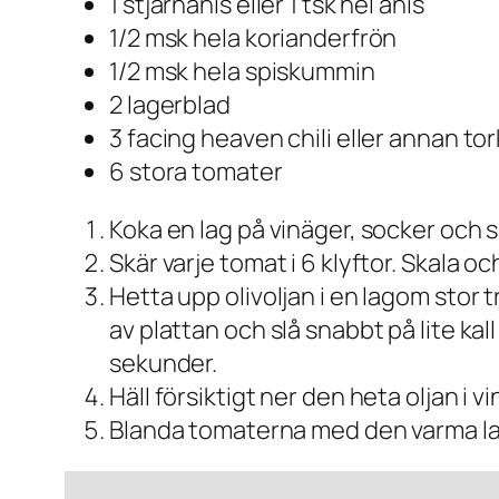
1 stjärnanis eller 1 tsk hel anis
1/2 msk hela korianderfrön
1/2 msk hela spiskummin
2 lagerblad
3 facing heaven chili eller annan tor
6 stora tomater
Koka en lag på vinäger, socker och sa
Skär varje tomat i 6 klyftor. Skala och 
Hetta upp olivoljan i en lagom stor
av plattan och slå snabbt på lite kall 
sekunder.
Häll försiktigt ner den heta oljan i 
Blanda tomaterna med den varma lage