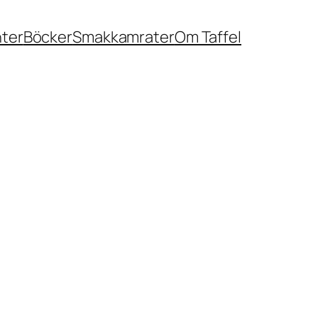
nter
Böcker
Smakkamrater
Om Taffel