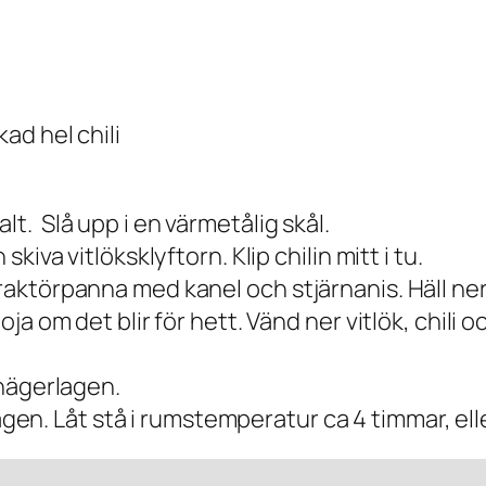
kad hel chili
lt. Slå upp i en värmetålig skål.
skiva vitlöksklyftorn. Klip chilin mitt i tu.
 traktörpanna med kanel och stjärnanis. Häll n
oja om det blir för hett. Vänd ner vitlök, chili o
vinägerlagen.
n. Låt stå i rumstemperatur ca 4 timmar, eller