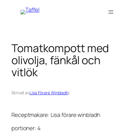
Hoppa
till
innehåll
Tomatkompott med
olivolja, fänkål och
vitlök
Skrivet av
Lisa Förare Winbladh
i
Receptmakare: Lisa förare winbladh
portioner: 4