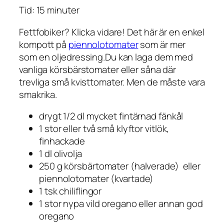
Tid: 15 minuter
Fettfobiker? Klicka vidare! Det här är en enkel
kompott på
piennolotomater
som är mer
som en oljedressing.Du kan laga dem med
vanliga körsbärstomater eller såna där
trevliga små kvisttomater. Men de måste vara
smakrika.
drygt 1/2 dl mycket fintärnad fänkål
1 stor eller två små klyftor vitlök,
finhackade
1 dl olivolja
250 g körsbärtomater (halverade) eller
piennolotomater (kvartade)
1 tsk chiliflingor
1 stor nypa vild oregano eller annan god
oregano