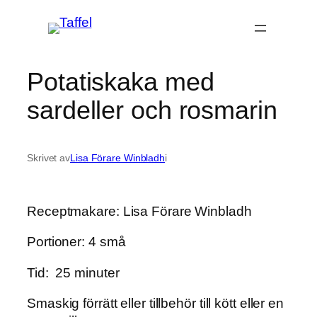
Hoppa
till
innehåll
Potatiskaka med
sardeller och rosmarin
Skrivet av
Lisa Förare Winbladh
i
Receptmakare: Lisa Förare Winbladh
Portioner: 4 små
Tid: 25 minuter
Smaskig förrätt eller tillbehör till kött eller en