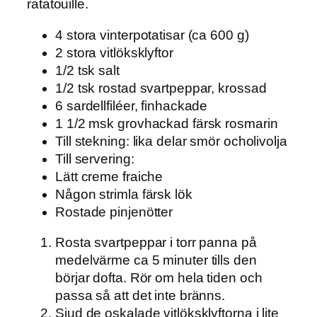
ratatouille.
4 stora vinterpotatisar (ca 600 g)
2 stora vitlöksklyftor
1/2 tsk salt
1/2 tsk rostad svartpeppar, krossad
6 sardellfiléer, finhackade
1 1/2 msk grovhackad färsk rosmarin
Till stekning: lika delar smör ocholivolja
Till servering:
Lätt creme fraiche
Någon strimla färsk lök
Rostade pinjenötter
Rosta svartpeppar i torr panna på
medelvärme ca 5 minuter tills den
börjar dofta. Rör om hela tiden och
passa så att det inte bränns.
Sjud de oskalade vitlöksklyftorna i lite