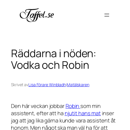
Hoppa
till
innehåll
Räddarna i nöden:
Vodka och Robin
Skrivet av
Lisa Förare Winbladh
i
Matälskaren
Den här veckan jobbar
Robin
som min
assistent, efter att ha
njutit hans mat
inser
jag att jag lika gärna kunde vara assistent åt
honom. Men något ska man väl ha för att