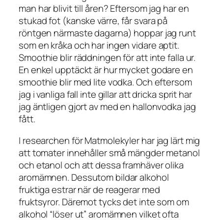
man har blivit till åren? Eftersom jag har en
stukad fot (kanske värre, får svara på
röntgen närmaste dagarna) hoppar jag runt
som en kråka och har ingen vidare aptit.
Smoothie blir räddningen för att inte falla ur.
En enkel upptäckt är hur mycket godare en
smoothie blir med lite vodka. Och eftersom
jag i vanliga fall inte gillar att dricka sprit har
jag äntligen gjort av med en hallonvodka jag
fått.
I researchen för Matmolekyler har jag lärt mig
att tomater innehåller små mängder metanol
och etanol och att dessa framhäver olika
aromämnen. Dessutom bildar alkohol
fruktiga estrar när de reagerar med
fruktsyror. Däremot tycks det inte som om
alkohol “löser ut” aromämnen vilket ofta