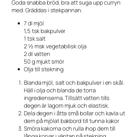
Goda snabba bröd, bra att suga upp curryn
med. Gräddas i stekpannan.
7 dl mjöl
1,5 tsk bakpulver
1 tsk salt
2 ½ msk vegetabilisk olja
2 dl vatten
50 g mjukt smör
Olja till stekning
Blanda mjöl, salt och bakpulver i en skål.
Häll i olja och blanda de torra
ingredienserna. Tillsätt vatten tills
degen är lagom mjuk och elastisk.
Dela degen i åtta små bollar och kavla ut
dem på mjölat bakbord till tunna kakor
Smöra kakorna och rulla ihop dem till
långa korvar i väntan på stekning.