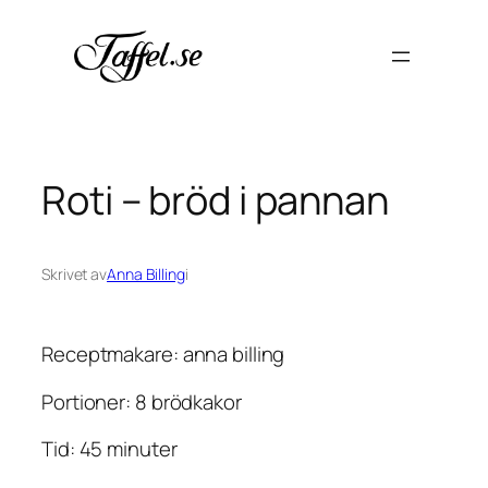
Hoppa
till
innehåll
Roti – bröd i pannan
Skrivet av
Anna Billing
i
Receptmakare: anna billing
Portioner: 8 brödkakor
Tid: 45 minuter