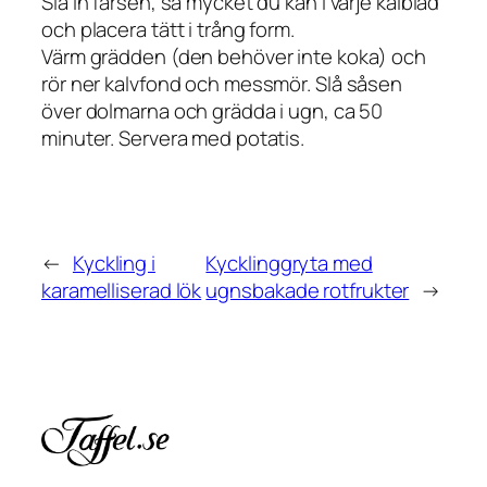
Slå in färsen, så mycket du kan i varje kålblad
och placera tätt i trång form.
Värm grädden (den behöver inte koka) och
rör ner kalvfond och messmör. Slå såsen
över dolmarna och grädda i ugn, ca 50
minuter. Servera med potatis.
←
Kyckling i
Kycklinggryta med
karamelliserad lök
ugnsbakade rotfrukter
→