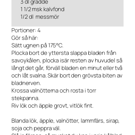
3 dl grädde
1 1/2 msk kalvfond
1/2 dl messmör
Portioner: 4
Gör så här:
Sätt ugnen på 175°C.
Plocka bort de yttersta slappa bladen från
savoykålen, plocka isär resten av huvudel så
långt det går, förväll bladen en minut eller två
och låt svalna. Skär bort den grövsta biten av
bladnerven.
Krossa valnötterna och rosta i torr
stekpanna.
Riv lök och äpple grovt, vitlök fint.
Blanda lök, äpple, valnötter, lammfärs, sirap,
soja och peppra väl.