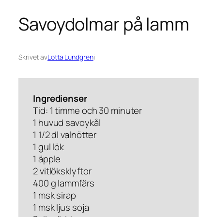
Savoydolmar på lamm
Skrivet av
Lotta Lundgren
i
Ingredienser
Tid: 1 timme och 30 minuter
1 huvud savoykål
1 1/2 dl valnötter
1 gul lök
1 äpple
2 vitlöksklyftor
400 g lammfärs
1 msk sirap
1 msk ljus soja