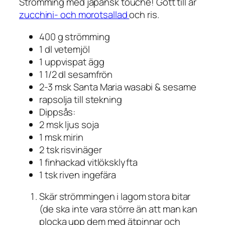
Strömming med japansk touche! Gott till är
zucchini- och morotsallad
och ris.
400 g strömming
1 dl vetemjöl
1 uppvispat ägg
1 1/2 dl sesamfrön
2-3 msk Santa Maria wasabi & sesame
rapsolja till stekning
Dippsås:
2 msk ljus soja
1 msk mirin
2 tsk risvinäger
1 finhackad vitlöksklyfta
1 tsk riven ingefära
Skär strömmingen i lagom stora bitar
(de ska inte vara större än att man kan
plocka upp dem med ätpinnar och