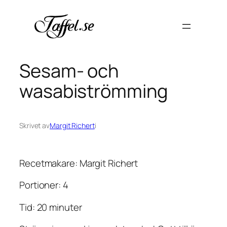
Hoppa
till
innehåll
Sesam- och
wasabiströmming
Skrivet av
Margit Richert
i
Recetmakare: Margit Richert
Portioner: 4
Tid: 20 minuter